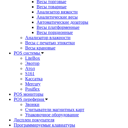
Весы торговые
Весы товарные
Анализатор вязкости
Аналитические весы
Автоматические дозаторы
Весы платформенные
Весы порционные
Анализатор влажности
Весы с печатью этикетки
Весы крановые
POS системы
LiteBox
Эвотор
Атол
S161
Кассатка
Mercury
Posiflex
POS мониторы
POS переферия
Звонки
Считыватели магнитных карт
Упаковочное оборудование
Дисплеи покупателя
Программируемые клавиатуры