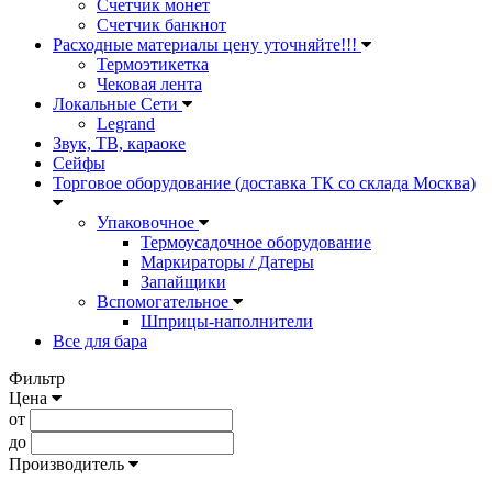
Счетчик монет
Счетчик банкнот
Расходные материалы цену уточняйте!!!
Термоэтикетка
Чековая лента
Локальные Сети
Legrand
Звук, ТВ, караоке
Сейфы
Торговое оборудование (доставка ТК со склада Москва)
Упаковочное
Термоусадочное оборудование
Маркираторы / Датеры
Запайщики
Вспомогательное
Шприцы-наполнители
Все для бара
Фильтр
Цена
от
до
Производитель