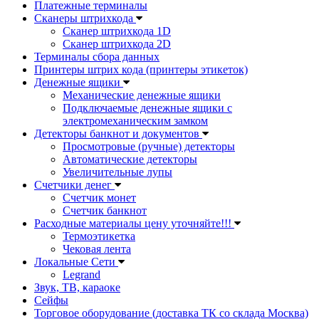
Платежные терминалы
Сканеры штрихкода
Сканер штрихкода 1D
Сканер штрихкода 2D
Терминалы сбора данных
Принтеры штрих кода (принтеры этикеток)
Денежные ящики
Механические денежные ящики
Подключаемые денежные ящики с
электромеханическим замком
Детекторы банкнот и документов
Просмотровые (ручные) детекторы
Автоматические детекторы
Увеличительные лупы
Счетчики денег
Счетчик монет
Счетчик банкнот
Расходные материалы цену уточняйте!!!
Термоэтикетка
Чековая лента
Локальные Сети
Legrand
Звук, ТВ, караоке
Сейфы
Торговое оборудование (доставка ТК со склада Москва)