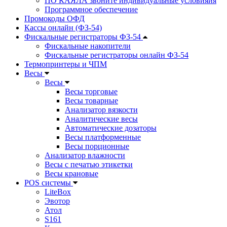
ПО КАЯЛА звоните индивидуальные условияия
Программное обеспечение
Промокоды ОФД
Кассы онлайн (ФЗ-54)
Фискальные регистраторы ФЗ-54
Фискальные накопители
Фискальные регистраторы онлайн ФЗ-54
Термопринтеры и ЧПМ
Весы
Весы
Весы торговые
Весы товарные
Анализатор вязкости
Аналитические весы
Автоматические дозаторы
Весы платформенные
Весы порционные
Анализатор влажности
Весы с печатью этикетки
Весы крановые
POS системы
LiteBox
Эвотор
Атол
S161