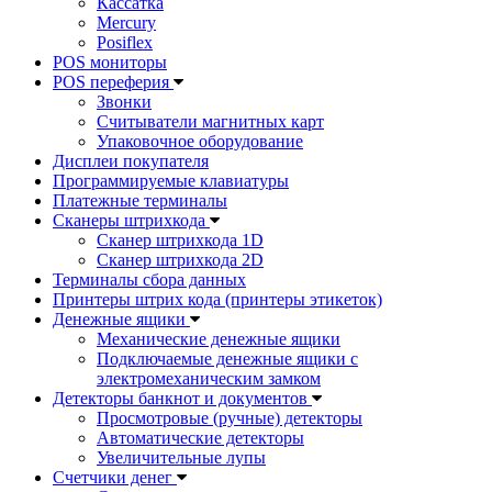
Кассатка
Mercury
Posiflex
POS мониторы
POS переферия
Звонки
Считыватели магнитных карт
Упаковочное оборудование
Дисплеи покупателя
Программируемые клавиатуры
Платежные терминалы
Сканеры штрихкода
Сканер штрихкода 1D
Сканер штрихкода 2D
Терминалы сбора данных
Принтеры штрих кода (принтеры этикеток)
Денежные ящики
Механические денежные ящики
Подключаемые денежные ящики с
электромеханическим замком
Детекторы банкнот и документов
Просмотровые (ручные) детекторы
Автоматические детекторы
Увеличительные лупы
Счетчики денег