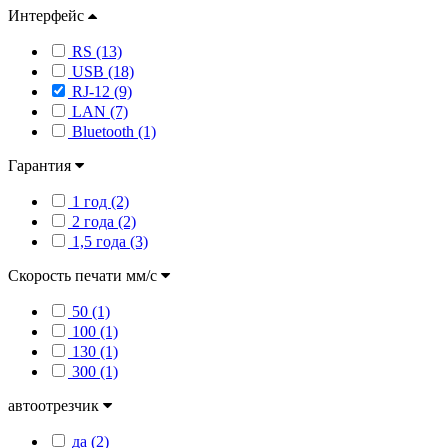
Интерфейс
RS (13)
USB (18)
RJ-12 (9)
LAN (7)
Bluetooth (1)
Гарантия
1 год (2)
2 года (2)
1,5 года (3)
Скорость печати мм/с
50 (1)
100 (1)
130 (1)
300 (1)
автоотрезчик
да (2)