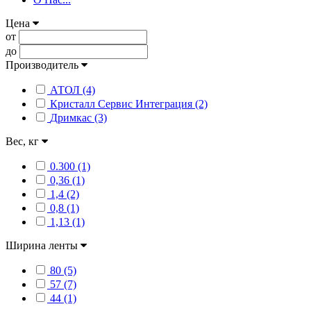
Цена
от
до
Производитель
АТОЛ (4)
Кристалл Сервис Интеграция (2)
Дримкас (3)
Вес, кг
0.300 (1)
0,36 (1)
1,4 (2)
0,8 (1)
1,13 (1)
Ширина ленты
80 (5)
57 (7)
44 (1)