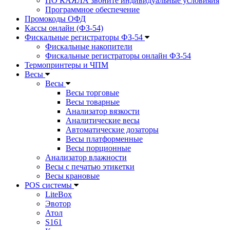
ПО КАЯЛА звоните индивидуальные условияия
Программное обеспечение
Промокоды ОФД
Кассы онлайн (ФЗ-54)
Фискальные регистраторы ФЗ-54
Фискальные накопители
Фискальные регистраторы онлайн ФЗ-54
Термопринтеры и ЧПМ
Весы
Весы
Весы торговые
Весы товарные
Анализатор вязкости
Аналитические весы
Автоматические дозаторы
Весы платформенные
Весы порционные
Анализатор влажности
Весы с печатью этикетки
Весы крановые
POS системы
LiteBox
Эвотор
Атол
S161