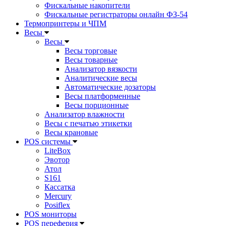
Фискальные накопители
Фискальные регистраторы онлайн ФЗ-54
Термопринтеры и ЧПМ
Весы
Весы
Весы торговые
Весы товарные
Анализатор вязкости
Аналитические весы
Автоматические дозаторы
Весы платформенные
Весы порционные
Анализатор влажности
Весы с печатью этикетки
Весы крановые
POS системы
LiteBox
Эвотор
Атол
S161
Кассатка
Mercury
Posiflex
POS мониторы
POS переферия