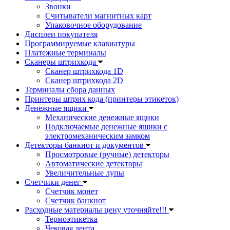
Звонки
Считыватели магнитных карт
Упаковочное оборудование
Дисплеи покупателя
Программируемые клавиатуры
Платежные терминалы
Сканеры штрихкода
Сканер штрихкода 1D
Сканер штрихкода 2D
Терминалы сбора данных
Принтеры штрих кода (принтеры этикеток)
Денежные ящики
Механические денежные ящики
Подключаемые денежные ящики с
электромеханическим замком
Детекторы банкнот и документов
Просмотровые (ручные) детекторы
Автоматические детекторы
Увеличительные лупы
Счетчики денег
Счетчик монет
Счетчик банкнот
Расходные материалы цену уточняйте!!!
Термоэтикетка
Чековая лента