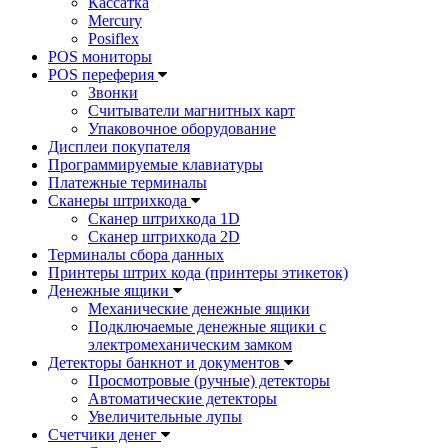
Кассатка
Mercury
Posiflex
POS мониторы
POS переферия
Звонки
Считыватели магнитных карт
Упаковочное оборудование
Дисплеи покупателя
Программируемые клавиатуры
Платежные терминалы
Сканеры штрихкода
Сканер штрихкода 1D
Сканер штрихкода 2D
Терминалы сбора данных
Принтеры штрих кода (принтеры этикеток)
Денежные ящики
Механические денежные ящики
Подключаемые денежные ящики с
электромеханическим замком
Детекторы банкнот и документов
Просмотровые (ручные) детекторы
Автоматические детекторы
Увеличительные лупы
Счетчики денег