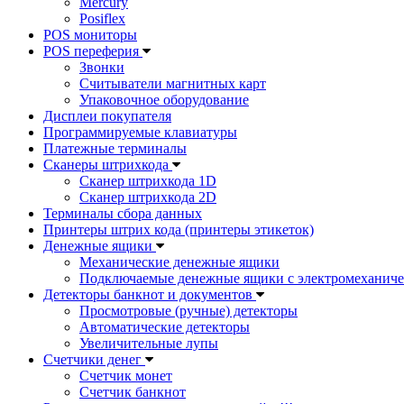
Mercury
Posiflex
POS мониторы
POS переферия
Звонки
Считыватели магнитных карт
Упаковочное оборудование
Дисплеи покупателя
Программируемые клавиатуры
Платежные терминалы
Сканеры штрихкода
Сканер штрихкода 1D
Сканер штрихкода 2D
Терминалы сбора данных
Принтеры штрих кода (принтеры этикеток)
Денежные ящики
Механические денежные ящики
Подключаемые денежные ящики с электромеханиче
Детекторы банкнот и документов
Просмотровые (ручные) детекторы
Автоматические детекторы
Увеличительные лупы
Счетчики денег
Счетчик монет
Счетчик банкнот