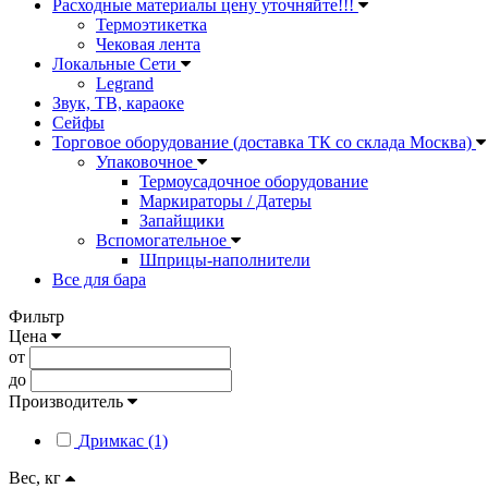
Расходные материалы цену уточняйте!!!
Термоэтикетка
Чековая лента
Локальные Сети
Legrand
Звук, ТВ, караоке
Сейфы
Торговое оборудование (доставка ТК со склада Москва)
Упаковочное
Термоусадочное оборудование
Маркираторы / Датеры
Запайщики
Вспомогательное
Шприцы-наполнители
Все для бара
Фильтр
Цена
от
до
Производитель
Дримкас (1)
Вес, кг