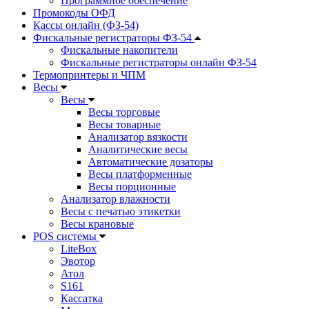
Программное обеспечение
Промокоды ОФД
Кассы онлайн (ФЗ-54)
Фискальные регистраторы ФЗ-54
Фискальные накопители
Фискальные регистраторы онлайн ФЗ-54
Термопринтеры и ЧПМ
Весы
Весы
Весы торговые
Весы товарные
Анализатор вязкости
Аналитические весы
Автоматические дозаторы
Весы платформенные
Весы порционные
Анализатор влажности
Весы с печатью этикетки
Весы крановые
POS системы
LiteBox
Эвотор
Атол
S161
Кассатка