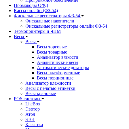
Программное обеспечение
Промокоды ОФД
Кассы онлайн (ФЗ-54)
Фискальные регистраторы ФЗ-54
Фискальные накопители
Фискальные регистраторы онлайн ФЗ-54
Термопринтеры и ЧПМ
Весы
Весы
Весы торговые
Весы товарные
Анализатор вязкости
Аналитические весы
Автоматические дозаторы
Весы платформенные
Весы порционные
Анализатор влажности
Весы с печатью этикетки
Весы крановые
POS системы
LiteBox
Эвотор
Атол
S161
Кассатка