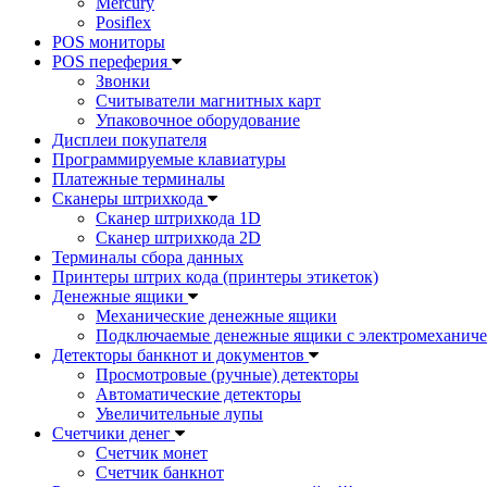
Mercury
Posiflex
POS мониторы
POS переферия
Звонки
Считыватели магнитных карт
Упаковочное оборудование
Дисплеи покупателя
Программируемые клавиатуры
Платежные терминалы
Сканеры штрихкода
Сканер штрихкода 1D
Сканер штрихкода 2D
Терминалы сбора данных
Принтеры штрих кода (принтеры этикеток)
Денежные ящики
Механические денежные ящики
Подключаемые денежные ящики с электромеханиче
Детекторы банкнот и документов
Просмотровые (ручные) детекторы
Автоматические детекторы
Увеличительные лупы
Счетчики денег
Счетчик монет
Счетчик банкнот