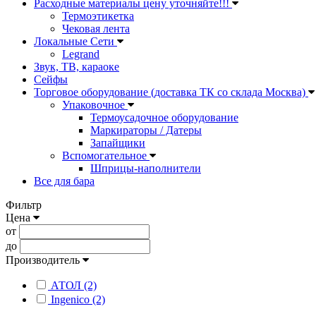
Расходные материалы цену уточняйте!!!
Термоэтикетка
Чековая лента
Локальные Сети
Legrand
Звук, ТВ, караоке
Сейфы
Торговое оборудование (доставка ТК со склада Москва)
Упаковочное
Термоусадочное оборудование
Маркираторы / Датеры
Запайщики
Вспомогательное
Шприцы-наполнители
Все для бара
Фильтр
Цена
от
до
Производитель
АТОЛ (2)
Ingenico (2)