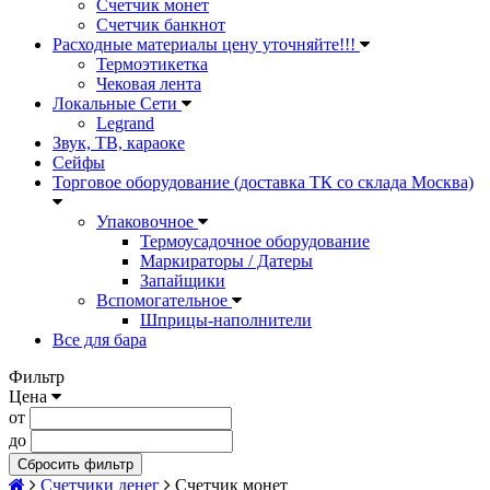
Счетчик монет
Счетчик банкнот
Расходные материалы цену уточняйте!!!
Термоэтикетка
Чековая лента
Локальные Сети
Legrand
Звук, ТВ, караоке
Сейфы
Торговое оборудование (доставка ТК со склада Москва)
Упаковочное
Термоусадочное оборудование
Маркираторы / Датеры
Запайщики
Вспомогательное
Шприцы-наполнители
Все для бара
Фильтр
Цена
от
до
Сбросить фильтр
Счетчики денег
Счетчик монет