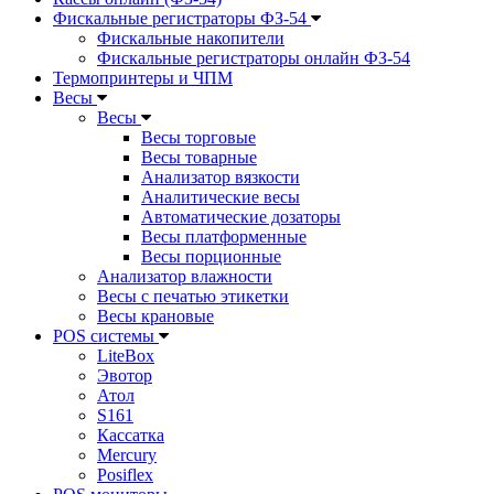
Фискальные регистраторы ФЗ-54
Фискальные накопители
Фискальные регистраторы онлайн ФЗ-54
Термопринтеры и ЧПМ
Весы
Весы
Весы торговые
Весы товарные
Анализатор вязкости
Аналитические весы
Автоматические дозаторы
Весы платформенные
Весы порционные
Анализатор влажности
Весы с печатью этикетки
Весы крановые
POS системы
LiteBox
Эвотор
Атол
S161
Кассатка
Mercury
Posiflex