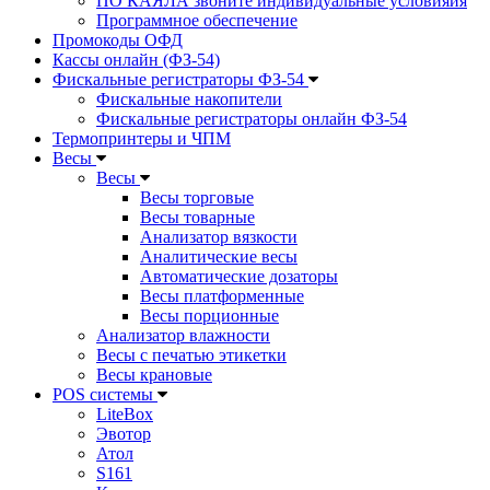
ПО КАЯЛА звоните индивидуальные условияия
Программное обеспечение
Промокоды ОФД
Кассы онлайн (ФЗ-54)
Фискальные регистраторы ФЗ-54
Фискальные накопители
Фискальные регистраторы онлайн ФЗ-54
Термопринтеры и ЧПМ
Весы
Весы
Весы торговые
Весы товарные
Анализатор вязкости
Аналитические весы
Автоматические дозаторы
Весы платформенные
Весы порционные
Анализатор влажности
Весы с печатью этикетки
Весы крановые
POS системы
LiteBox
Эвотор
Атол
S161