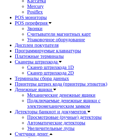
Кассатка
Mercury
Posiflex
POS мониторы
POS переферия
Звонки
Считыватели магнитных карт
Упаковочное оборудование
Дисплеи покупателя
Программируемые клавиатуры
Платежные терминалы
Сканеры штрихкода
Сканер штрихкода 1D
Сканер штрихкода 2D
Терминалы сбора данных
Принтеры штрих кода (принтеры этикеток)
Денежные ящики
Механические денежные ящики
Подключаемые денежные ящики с
электромеханическим замком
Детекторы банкнот и документов
Просмотровые (ручные) детекторы
Автоматические детекторы
Увеличительные лупы
Счетчики денег