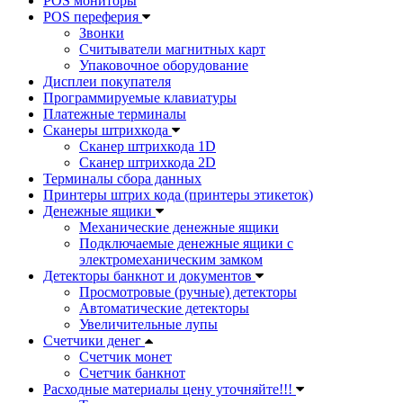
POS мониторы
POS переферия
Звонки
Считыватели магнитных карт
Упаковочное оборудование
Дисплеи покупателя
Программируемые клавиатуры
Платежные терминалы
Сканеры штрихкода
Сканер штрихкода 1D
Сканер штрихкода 2D
Терминалы сбора данных
Принтеры штрих кода (принтеры этикеток)
Денежные ящики
Механические денежные ящики
Подключаемые денежные ящики с
электромеханическим замком
Детекторы банкнот и документов
Просмотровые (ручные) детекторы
Автоматические детекторы
Увеличительные лупы
Счетчики денег
Счетчик монет
Счетчик банкнот
Расходные материалы цену уточняйте!!!