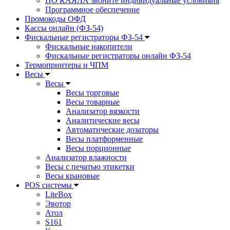
ПО КАЯЛА звоните индивидуальные условияия
Программное обеспечение
Промокоды ОФД
Кассы онлайн (ФЗ-54)
Фискальные регистраторы ФЗ-54
Фискальные накопители
Фискальные регистраторы онлайн ФЗ-54
Термопринтеры и ЧПМ
Весы
Весы
Весы торговые
Весы товарные
Анализатор вязкости
Аналитические весы
Автоматические дозаторы
Весы платформенные
Весы порционные
Анализатор влажности
Весы с печатью этикетки
Весы крановые
POS системы
LiteBox
Эвотор
Атол
S161