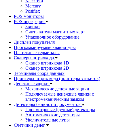
Кассатка
Mercury
Posiflex
POS мониторы
POS переферия
Звонки
Считыватели магнитных карт
Упаковочное оборудование
Дисплеи покупателя
Программируемые клавиатуры
Платежные терминалы
Сканеры штрихкода
Сканер штрихкода 1D
Сканер штрихкода 2D
Терминалы сбора данных
Принтеры штрих кода (принтеры этикеток)
Денежные ящики
Механические денежные ящики
Подключаемые денежные ящики с
электромеханическим замком
Детекторы банкнот и документов
Просмотровые (ручные) детекторы
Автоматические детекторы
Увеличительные лупы
Счетчики денег