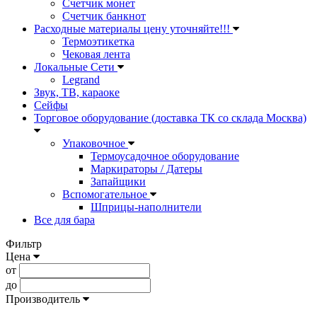
Счетчик монет
Счетчик банкнот
Расходные материалы цену уточняйте!!!
Термоэтикетка
Чековая лента
Локальные Сети
Legrand
Звук, ТВ, караоке
Сейфы
Торговое оборудование (доставка ТК со склада Москва)
Упаковочное
Термоусадочное оборудование
Маркираторы / Датеры
Запайщики
Вспомогательное
Шприцы-наполнители
Все для бара
Фильтр
Цена
от
до
Производитель