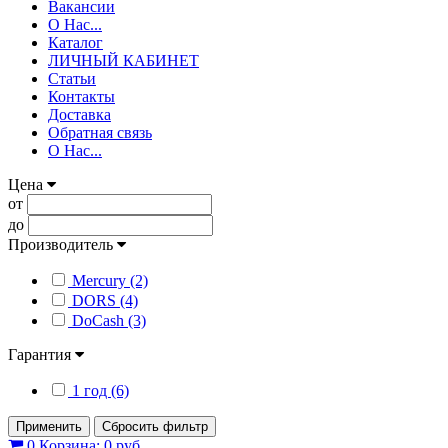
Вакансии
О Нас...
Каталог
ЛИЧНЫЙ КАБИНЕТ
Статьи
Контакты
Доставка
Обратная связь
О Нас...
Цена
от
до
Производитель
Mercury (2)
DORS (4)
DoCash (3)
Гарантия
1 год (6)
Применить
Сбросить фильтр
0
Корзина:
0 руб