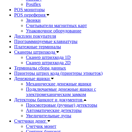
Posiflex
POS мониторы
POS переферия
Звонки
Считыватели магнитных карт
Упаковочное оборудование
Дисплеи покупателя
Программируемые клавиатуры
Платежные терминалы
Сканеры штрихкода
Сканер штрихкода 1D
Сканер штрихкода 2D
Терминалы сбора данных
Принтеры штрих кода (принтеры этикеток)
Денежные ящики
Механические денежные ящики
Подключаемые денежные ящики с
электромеханическим замком
Детекторы банкнот и документов
Просмотровые (ручные) детекторы
Автоматические детекторы
Увеличительные лупы
Счетчики денег
Счетчик монет
Счетчик банкнот