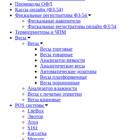
Промокоды ОФД
Кассы онлайн (ФЗ-54)
Фискальные регистраторы ФЗ-54
Фискальные накопители
Фискальные регистраторы онлайн ФЗ-54
Термопринтеры и ЧПМ
Весы
Весы
Весы торговые
Весы товарные
Анализатор вязкости
Аналитические весы
Автоматические дозаторы
Весы платформенные
Весы порционные
Анализатор влажности
Весы с печатью этикетки
Весы крановые
POS системы
LiteBox
Эвотор
Атол
S161
Кассатка
Mercury