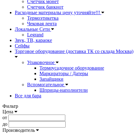
Счетчик монет
Счетчик банкнот
Расходные материалы цену уточняйте!!!
Термоэтикетка
Чековая лента
Локальные Сети
Legrand
Звук, ТВ, караоке
Сейфы
Торговое оборудование (доставка ТК со склада Москва)
Упаковочное
Термоусадочное оборудование
Маркираторы / Датеры
Запайщики
Вспомогательное
Шприцы-наполнители
Все для бара
Фильтр
Цена
от
до
Производитель