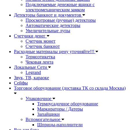
Подключаемые денежные ящики с
электромеханическим замком
Детекторы банкнот и документов
Просмотровые (ручные) детекторы
Автоматические детекторы
Увеличительные лупы
Счетчики денег
Счетчик монет
Счетчик банкнот
Расходные материалы цену уточняйте!!!
Термоэтикетка
Чековая лента
Локальные Сети
Legrand
Звук, ТВ, караоке
Сейфы
Торговое оборудование (доставка ТК со склада Москва)
Упаковочное
Термоусадочное оборудование
Маркираторы / Датеры
Запайщики
Вспомогательное
Шприцы-наполнители
Все для бара