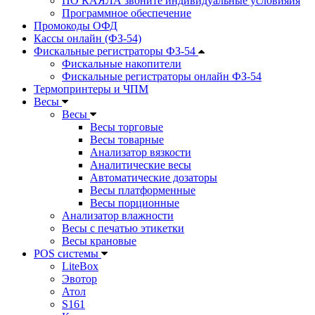
ПО КАЯЛА звоните индивидуальные условияия
Программное обеспечение
Промокоды ОФД
Кассы онлайн (ФЗ-54)
Фискальные регистраторы ФЗ-54
Фискальные накопители
Фискальные регистраторы онлайн ФЗ-54
Термопринтеры и ЧПМ
Весы
Весы
Весы торговые
Весы товарные
Анализатор вязкости
Аналитические весы
Автоматические дозаторы
Весы платформенные
Весы порционные
Анализатор влажности
Весы с печатью этикетки
Весы крановые
POS системы
LiteBox
Эвотор
Атол
S161