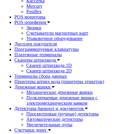
Кассатка
Mercury
Posiflex
POS мониторы
POS переферия
Звонки
Считыватели магнитных карт
Упаковочное оборудование
Дисплеи покупателя
Программируемые клавиатуры
Платежные терминалы
Сканеры штрихкода
Сканер штрихкода 1D
Сканер штрихкода 2D
Терминалы сбора данных
Принтеры штрих кода (принтеры этикеток)
Денежные ящики
Механические денежные ящики
Подключаемые денежные ящики с
электромеханическим замком
Детекторы банкнот и документов
Просмотровые (ручные) детекторы
Автоматические детекторы
Увеличительные лупы
Счетчики денег