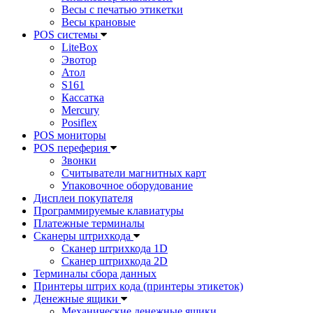
Весы с печатью этикетки
Весы крановые
POS системы
LiteBox
Эвотор
Атол
S161
Кассатка
Mercury
Posiflex
POS мониторы
POS переферия
Звонки
Считыватели магнитных карт
Упаковочное оборудование
Дисплеи покупателя
Программируемые клавиатуры
Платежные терминалы
Сканеры штрихкода
Сканер штрихкода 1D
Сканер штрихкода 2D
Терминалы сбора данных
Принтеры штрих кода (принтеры этикеток)
Денежные ящики
Механические денежные ящики