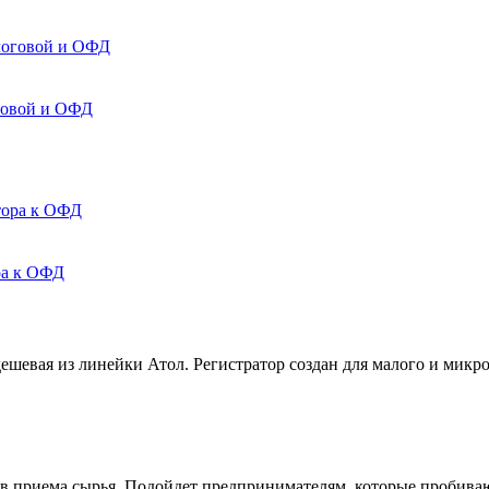
оговой и ОФД
ра к ОФД
ешевая из линейки Атол. Регистратор создан для малого и микр
тов приема сырья. Подойдет предпринимателям, которые пробива