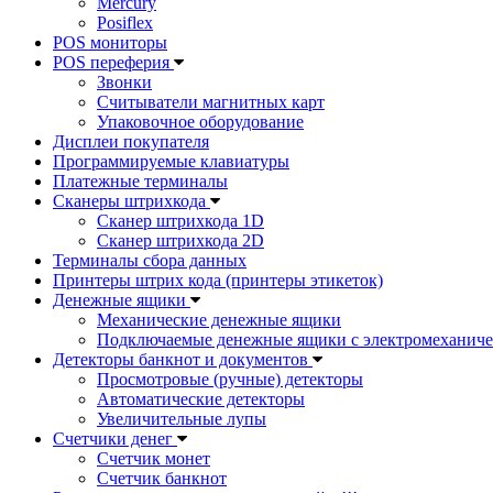
Mercury
Posiflex
POS мониторы
POS переферия
Звонки
Считыватели магнитных карт
Упаковочное оборудование
Дисплеи покупателя
Программируемые клавиатуры
Платежные терминалы
Сканеры штрихкода
Сканер штрихкода 1D
Сканер штрихкода 2D
Терминалы сбора данных
Принтеры штрих кода (принтеры этикеток)
Денежные ящики
Механические денежные ящики
Подключаемые денежные ящики с электромеханиче
Детекторы банкнот и документов
Просмотровые (ручные) детекторы
Автоматические детекторы
Увеличительные лупы
Счетчики денег
Счетчик монет
Счетчик банкнот