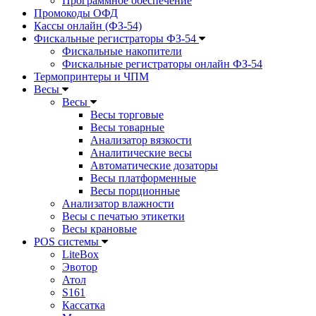
Программное обеспечение
Промокоды ОФД
Кассы онлайн (ФЗ-54)
Фискальные регистраторы ФЗ-54
Фискальные накопители
Фискальные регистраторы онлайн ФЗ-54
Термопринтеры и ЧПМ
Весы
Весы
Весы торговые
Весы товарные
Анализатор вязкости
Аналитические весы
Автоматические дозаторы
Весы платформенные
Весы порционные
Анализатор влажности
Весы с печатью этикетки
Весы крановые
POS системы
LiteBox
Эвотор
Атол
S161
Кассатка