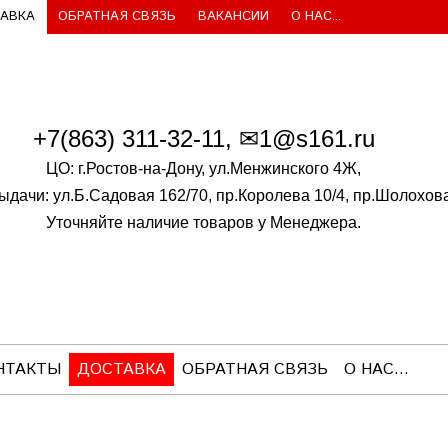
АВКА
ОБРАТНАЯ СВЯЗЬ
ВАКАНСИИ
О НАС...
+7(86
3)
311-32-11, ✉1@s161.ru
ЦО: г.Ростов-на-Дону, ул.Менжинского 4Ж,
ыдачи: ул.Б.Садовая 162/70,
пр.Королева 10/4, пр.Шолохов
Уточняйте наличие товаров у Менеджера.
НТАКТЫ
ДОСТАВКА
ОБРАТНАЯ СВЯЗЬ
О НАС...