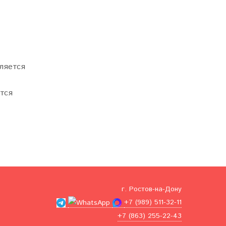
вляется
тся
г. Ростов-на-Дону
+7 (989) 511-32-11
+7 (863) 255-22-43