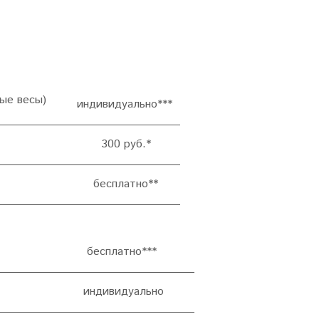
ые весы)
индивидуально***
300 руб.*
бесплатно
**
бесплатно***
км)
индивидуально