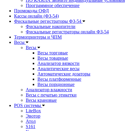
ПО КАЯЛА звоните индивидуальные условияия
Программное обеспечение
Промокоды ОФД
Кассы онлайн (ФЗ-54)
Фискальные регистраторы ФЗ-54
Фискальные накопители
Фискальные регистраторы онлайн ФЗ-54
Термопринтеры и ЧПМ
Весы
Весы
Весы торговые
Весы товарные
Анализатор вязкости
Аналитические весы
Автоматические дозаторы
Весы платформенные
Весы порционные
Анализатор влажности
Весы с печатью этикетки
Весы крановые
POS системы
LiteBox
Эвотор
Атол
S161