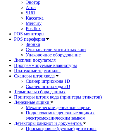
Эвотор
Атол
S161
Кассатка
Mercury
Posiflex
POS мониторы
POS переферия
Звонки
Считыватели магнитных карт
Упаковочное оборудование
Дисплеи покупателя
Программируемые клавиатуры
Платежные терминалы
Сканеры штрихкода
Сканер штрихкода 1D
Сканер штрихкода 2D
Терминалы сбора данных
Принтеры штрих кода (принтеры этикеток)
Денежные ящики
Механические денежные ящики
Подключаемые денежные ящики с
электромеханическим замком
Детекторы банкнот и документов
Просмотровые (ручные) детекторы