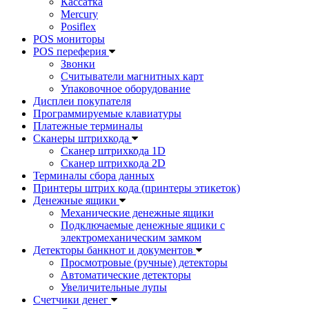
Кассатка
Mercury
Posiflex
POS мониторы
POS переферия
Звонки
Считыватели магнитных карт
Упаковочное оборудование
Дисплеи покупателя
Программируемые клавиатуры
Платежные терминалы
Сканеры штрихкода
Сканер штрихкода 1D
Сканер штрихкода 2D
Терминалы сбора данных
Принтеры штрих кода (принтеры этикеток)
Денежные ящики
Механические денежные ящики
Подключаемые денежные ящики с
электромеханическим замком
Детекторы банкнот и документов
Просмотровые (ручные) детекторы
Автоматические детекторы
Увеличительные лупы
Счетчики денег