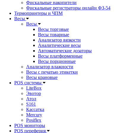
Фискальные накопители
Фискальные регистраторы онлайн ФЗ-54
Термопринтеры и ЧПМ
Весы
Весы
Весы торговые
Весы товарные
Анализатор вязкости
Аналитические весы
Автоматические дозаторы
Весы платформенные
Весы порционные
Анализатор влажности
Весы с печатью этикетки
Весы крановые
POS системы
LiteBox
Эвотор
Атол
S161
Кассатка
Mercury
Posiflex
POS мониторы
POS переферия