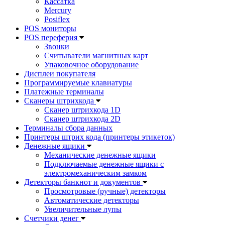
Кассатка
Mercury
Posiflex
POS мониторы
POS переферия
Звонки
Считыватели магнитных карт
Упаковочное оборудование
Дисплеи покупателя
Программируемые клавиатуры
Платежные терминалы
Сканеры штрихкода
Сканер штрихкода 1D
Сканер штрихкода 2D
Терминалы сбора данных
Принтеры штрих кода (принтеры этикеток)
Денежные ящики
Механические денежные ящики
Подключаемые денежные ящики с
электромеханическим замком
Детекторы банкнот и документов
Просмотровые (ручные) детекторы
Автоматические детекторы
Увеличительные лупы
Счетчики денег