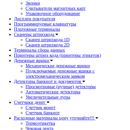
Звонки
Считыватели магнитных карт
Упаковочное оборудование
Дисплеи покупателя
Программируемые клавиатуры
Платежные терминалы
Сканеры штрихкода
Сканер штрихкода 1D
Сканер штрихкода 2D
Терминалы сбора данных
Принтеры штрих кода (принтеры этикеток)
Денежные ящики
Механические денежные ящики
Подключаемые денежные ящики с
электромеханическим замком
Детекторы банкнот и документов
Просмотровые (ручные) детекторы
Автоматические детекторы
Увеличительные лупы
Счетчики денег
Счетчик монет
Счетчик банкнот
Расходные материалы цену уточняйте!!!
Термоэтикетка
Чековая лента