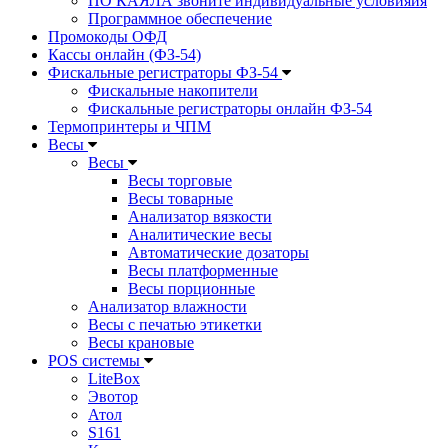
ПО КАЯЛА звоните индивидуальные условияия
Программное обеспечение
Промокоды ОФД
Кассы онлайн (ФЗ-54)
Фискальные регистраторы ФЗ-54
Фискальные накопители
Фискальные регистраторы онлайн ФЗ-54
Термопринтеры и ЧПМ
Весы
Весы
Весы торговые
Весы товарные
Анализатор вязкости
Аналитические весы
Автоматические дозаторы
Весы платформенные
Весы порционные
Анализатор влажности
Весы с печатью этикетки
Весы крановые
POS системы
LiteBox
Эвотор
Атол
S161