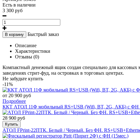
Есть в наличии
3 300 руб
Быстрый заказ
В корзину
Описание
Характеристики
Отзывы (0)
Компактный денежный ящик создан специально для кассовых ме
заведениях стрит-фуд, на островках в торговых центрах.
Не забудьте купить
-11%
от 20 900 руб
Подробнее
ККТ АТОЛ 11Ф мобильный RS+USB (Wifi, BT, 2G, АКБ) с ФН (0
28 900 руб
Купить
АТОЛ FPrint-22ПТК. Белый / Черный. Без ФН. RS+USB+Ethern