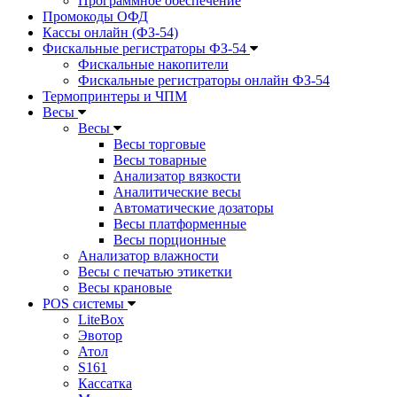
Программное обеспечение
Промокоды ОФД
Кассы онлайн (ФЗ-54)
Фискальные регистраторы ФЗ-54
Фискальные накопители
Фискальные регистраторы онлайн ФЗ-54
Термопринтеры и ЧПМ
Весы
Весы
Весы торговые
Весы товарные
Анализатор вязкости
Аналитические весы
Автоматические дозаторы
Весы платформенные
Весы порционные
Анализатор влажности
Весы с печатью этикетки
Весы крановые
POS системы
LiteBox
Эвотор
Атол
S161
Кассатка