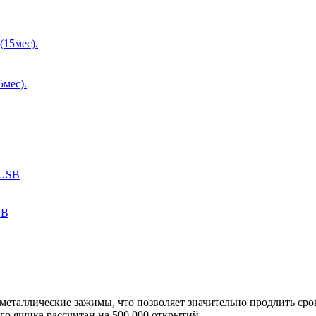
5мес).
SB
таллические зажимы, что позволяет значительно продлить срок
о ящика рассчитан на 500 000 открытий.