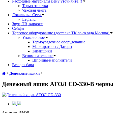
Расходные материалы цену уточняйте!!!
Термоэтикетка
Чековая лента
Локальные Сети
Legrand
Звук, ТВ, караоке
Сейфы
Торговое оборудование (доставка ТК со склада Москва)
Упаковочное
Термоусадочное оборудование
Маркираторы / Датеры
Запайщики
Вспомогательное
Шприцы-наполнители
Все для бара
Денежные ящики
Денежный ящик АТОЛ CD-330-B черный/
Артикул:
33450