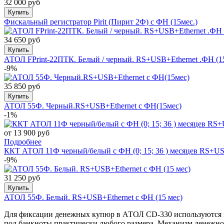
32 000 руб
Купить
Фискальный регистратор Pirit (Пирит 2Ф) с ФН (15мес.)
34 650 руб
Купить
АТОЛ FPrint-22ПТК. Белый / черный. RS+USB+Ethernet .ФН (1
-9%
35 850 руб
Купить
АТОЛ 55Ф. Черный.RS+USB+Ethernet с ФН(15мес)
-1%
от 13 900 руб
Подробнее
ККТ АТОЛ 11Ф черный/белый с ФН (0; 15; 36 ) месяцев RS+U
-9%
31 250 руб
Купить
АТОЛ 55Ф. Белый. RS+USB+Ethernet с ФН (15 мес)
Для фиксации денежных купюр в АТОЛ CD-330 используются ме
под банкноты практически любого размера. Механизм денежног