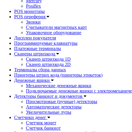
Mercury
Posiflex
POS мониторы
POS переферия
Звонки
Считыватели магнитных карт
Упаковочное оборудование
Дисплеи покупателя
Программируемые клавиатуры
Платежные терминалы
Сканеры штрихкода
Сканер штрихкода 1D
Сканер штрихкода 2D
Терминалы сбора данных
Принтеры штрих кода (принтеры этикеток)
Денежные ящики
Механические денежные ящики
Подключаемые денежные ящики с электромеханиче
Детекторы банкнот и документов
Просмотровые (ручные) детекторы
Автоматические детекторы
Увеличительные лупы
Счетчики денег
Счетчик монет
Счетчик банкнот