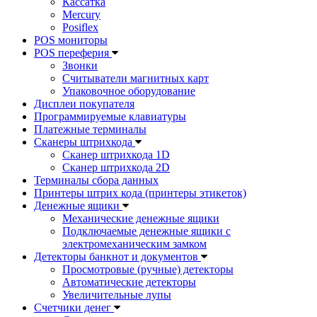
Кассатка
Mercury
Posiflex
POS мониторы
POS переферия
Звонки
Считыватели магнитных карт
Упаковочное оборудование
Дисплеи покупателя
Программируемые клавиатуры
Платежные терминалы
Сканеры штрихкода
Сканер штрихкода 1D
Сканер штрихкода 2D
Терминалы сбора данных
Принтеры штрих кода (принтеры этикеток)
Денежные ящики
Механические денежные ящики
Подключаемые денежные ящики с
электромеханическим замком
Детекторы банкнот и документов
Просмотровые (ручные) детекторы
Автоматические детекторы
Увеличительные лупы
Счетчики денег