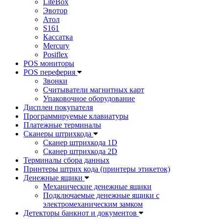
LiteBox
Эвотор
Атол
S161
Кассатка
Mercury
Posiflex
POS мониторы
POS переферия
Звонки
Считыватели магнитных карт
Упаковочное оборудование
Дисплеи покупателя
Программируемые клавиатуры
Платежные терминалы
Сканеры штрихкода
Сканер штрихкода 1D
Сканер штрихкода 2D
Терминалы сбора данных
Принтеры штрих кода (принтеры этикеток)
Денежные ящики
Механические денежные ящики
Подключаемые денежные ящики с
электромеханическим замком
Детекторы банкнот и документов