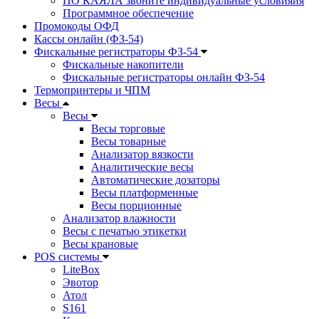
ПО КАЯЛА звоните индивидуальные условияия
Программное обеспечение
Промокоды ОФД
Кассы онлайн (ФЗ-54)
Фискальные регистраторы ФЗ-54
Фискальные накопители
Фискальные регистраторы онлайн ФЗ-54
Термопринтеры и ЧПМ
Весы
Весы
Весы торговые
Весы товарные
Анализатор вязкости
Аналитические весы
Автоматические дозаторы
Весы платформенные
Весы порционные
Анализатор влажности
Весы с печатью этикетки
Весы крановые
POS системы
LiteBox
Эвотор
Атол
S161