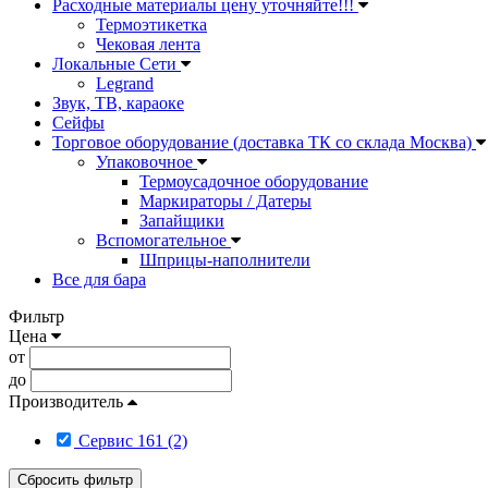
Расходные материалы цену уточняйте!!!
Термоэтикетка
Чековая лента
Локальные Сети
Legrand
Звук, ТВ, караоке
Сейфы
Торговое оборудование (доставка ТК со склада Москва)
Упаковочное
Термоусадочное оборудование
Маркираторы / Датеры
Запайщики
Вспомогательное
Шприцы-наполнители
Все для бара
Фильтр
Цена
от
до
Производитель
Сервис 161 (2)
Сбросить фильтр