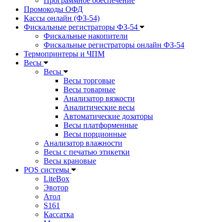
Программное обеспечение
Промокоды ОФД
Кассы онлайн (ФЗ-54)
Фискальные регистраторы ФЗ-54
Фискальные накопители
Фискальные регистраторы онлайн ФЗ-54
Термопринтеры и ЧПМ
Весы
Весы
Весы торговые
Весы товарные
Анализатор вязкости
Аналитические весы
Автоматические дозаторы
Весы платформенные
Весы порционные
Анализатор влажности
Весы с печатью этикетки
Весы крановые
POS системы
LiteBox
Эвотор
Атол
S161
Кассатка