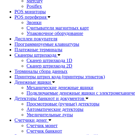
Mercury
Posiflex
POS мониторы
POS переферия
Звонки
Считыватели магнитных карт
Упаковочное оборудование
Дисплеи покупателя
Программируемые клавиатуры
Платежные терминалы
Сканеры штрихкода
Сканер штрихкода 1D
Сканер штрихкода 2D
Терминалы сбора данных
Принтеры штрих кода (принтеры этикеток)
Денежные ящики
Механические денежные ящики
Подключаемые денежные ящики с электромеханиче
Детекторы банкнот и документов
Просмотровые (ручные) детекторы
Автоматические детекторы
Увеличительные лупы
Счетчики денег
Счетчик монет
Счетчик банкнот