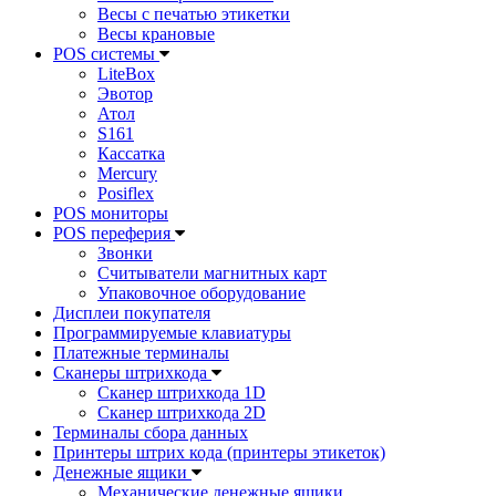
Весы с печатью этикетки
Весы крановые
POS системы
LiteBox
Эвотор
Атол
S161
Кассатка
Mercury
Posiflex
POS мониторы
POS переферия
Звонки
Считыватели магнитных карт
Упаковочное оборудование
Дисплеи покупателя
Программируемые клавиатуры
Платежные терминалы
Сканеры штрихкода
Сканер штрихкода 1D
Сканер штрихкода 2D
Терминалы сбора данных
Принтеры штрих кода (принтеры этикеток)
Денежные ящики
Механические денежные ящики