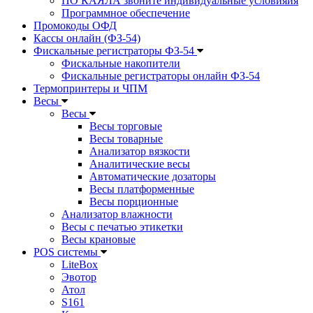
ПО КАЯЛА звоните индивидуальные условияия
Программное обеспечение
Промокоды ОФД
Кассы онлайн (ФЗ-54)
Фискальные регистраторы ФЗ-54
Фискальные накопители
Фискальные регистраторы онлайн ФЗ-54
Термопринтеры и ЧПМ
Весы
Весы
Весы торговые
Весы товарные
Анализатор вязкости
Аналитические весы
Автоматические дозаторы
Весы платформенные
Весы порционные
Анализатор влажности
Весы с печатью этикетки
Весы крановые
POS системы
LiteBox
Эвотор
Атол
S161