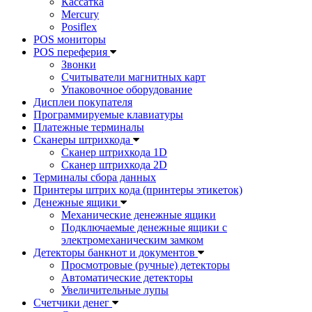
Кассатка
Mercury
Posiflex
POS мониторы
POS переферия
Звонки
Считыватели магнитных карт
Упаковочное оборудование
Дисплеи покупателя
Программируемые клавиатуры
Платежные терминалы
Сканеры штрихкода
Сканер штрихкода 1D
Сканер штрихкода 2D
Терминалы сбора данных
Принтеры штрих кода (принтеры этикеток)
Денежные ящики
Механические денежные ящики
Подключаемые денежные ящики с
электромеханическим замком
Детекторы банкнот и документов
Просмотровые (ручные) детекторы
Автоматические детекторы
Увеличительные лупы
Счетчики денег