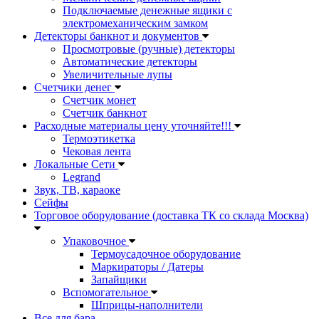
Подключаемые денежные ящики с
электромеханическим замком
Детекторы банкнот и документов
Просмотровые (ручные) детекторы
Автоматические детекторы
Увеличительные лупы
Счетчики денег
Счетчик монет
Счетчик банкнот
Расходные материалы цену уточняйте!!!
Термоэтикетка
Чековая лента
Локальные Сети
Legrand
Звук, ТВ, караоке
Сейфы
Торговое оборудование (доставка ТК со склада Москва)
Упаковочное
Термоусадочное оборудование
Маркираторы / Датеры
Запайщики
Вспомогательное
Шприцы-наполнители
Все для бара