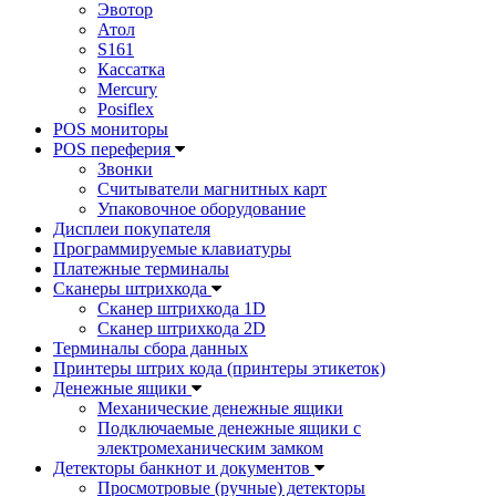
Эвотор
Атол
S161
Кассатка
Mercury
Posiflex
POS мониторы
POS переферия
Звонки
Считыватели магнитных карт
Упаковочное оборудование
Дисплеи покупателя
Программируемые клавиатуры
Платежные терминалы
Сканеры штрихкода
Сканер штрихкода 1D
Сканер штрихкода 2D
Терминалы сбора данных
Принтеры штрих кода (принтеры этикеток)
Денежные ящики
Механические денежные ящики
Подключаемые денежные ящики с
электромеханическим замком
Детекторы банкнот и документов
Просмотровые (ручные) детекторы