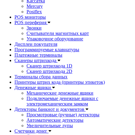
Кассатка
Mercury
Posiflex
POS мониторы
POS переферия
Звонки
Считыватели магнитных карт
Упаковочное оборудование
Дисплеи покупателя
Программируемые клавиатуры
Платежные терминалы
Сканеры штрихкода
Сканер штрихкода 1D
Сканер штрихкода 2D
Терминалы сбора данных
Принтеры штрих кода (принтеры этикеток)
Денежные ящики
Механические денежные ящики
Подключаемые денежные ящики с
электромеханическим замком
Детекторы банкнот и документов
Просмотровые (ручные) детекторы
Автоматические детекторы
Увеличительные лупы
Счетчики денег