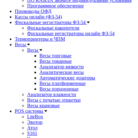
ПО КАЯЛА звоните индивидуальные условияия
Программное обеспечение
Промокоды ОФД
Кассы онлайн (ФЗ-54)
Фискальные регистраторы ФЗ-54
Фискальные накопители
Фискальные регистраторы онлайн ФЗ-54
Термопринтеры и ЧПМ
Весы
Весы
Весы торговые
Весы товарные
Анализатор вязкости
Аналитические весы
Автоматические дозаторы
Весы платформенные
Весы порционные
Анализатор влажности
Весы с печатью этикетки
Весы крановые
POS системы
LiteBox
Эвотор
Атол
S161