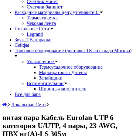
Счетчик монет
Счетчик банкнот
Расходные материалы цену уточняйте!!!
Термоэтикетка
Чековая лента
Локальные Сети
Legrand
Звук, ТВ, караоке
Сейфы
Торговое оборудование (доставка ТК со склада Москва)
Упаковочное
Термоусадочное оборудование
Маркираторы / Датеры
Запайщики
Вспомогательное
Шприцы-наполнители
Все для бара
Локальные Сети
витая пара Кабель Eurolan UTP 6
категория U/UTP, 4 пары, 23 AWG,
ПВХ нг(А)-LS 305м