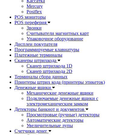
Кассатка
Mercury
Posiflex
POS мониторы
POS переферия
Звонки
Считыватели магнитных карт
Упаковочное оборудование
Дисплеи покупателя
Программируемые клавиатуры
Платежные терминалы
Сканеры штрихкода
Сканер штрихкода 1D
Сканер штрихкода 2D
Терминалы сбора данных
Принтеры штрих кода (принтеры этикеток)
Денежные ящики
Механические денежные ящики
Подключаемые денежные ящики с
электромеханическим замком
Детекторы банкнот и документов
Просмотровые (ручные) детекторы
Автоматические детекторы
Увеличительные лупы
Счетчики денег