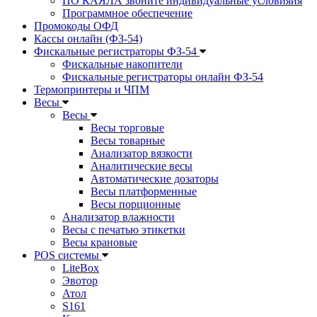
ПО КАЯЛА звоните индивидуальные условияия
Программное обеспечение
Промокоды ОФД
Кассы онлайн (ФЗ-54)
Фискальные регистраторы ФЗ-54
Фискальные накопители
Фискальные регистраторы онлайн ФЗ-54
Термопринтеры и ЧПМ
Весы
Весы
Весы торговые
Весы товарные
Анализатор вязкости
Аналитические весы
Автоматические дозаторы
Весы платформенные
Весы порционные
Анализатор влажности
Весы с печатью этикетки
Весы крановые
POS системы
LiteBox
Эвотор
Атол
S161