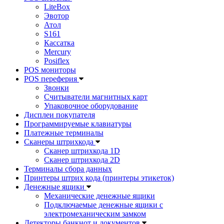
LiteBox
Эвотор
Атол
S161
Кассатка
Mercury
Posiflex
POS мониторы
POS переферия
Звонки
Считыватели магнитных карт
Упаковочное оборудование
Дисплеи покупателя
Программируемые клавиатуры
Платежные терминалы
Сканеры штрихкода
Сканер штрихкода 1D
Сканер штрихкода 2D
Терминалы сбора данных
Принтеры штрих кода (принтеры этикеток)
Денежные ящики
Механические денежные ящики
Подключаемые денежные ящики с
электромеханическим замком
Детекторы банкнот и документов