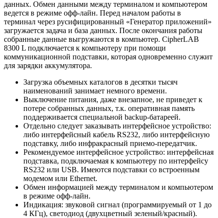
данных. Обмен данными между терминалом и компьютером
ведется в режиме офф-лайн. Перед началом работы в
терминал через русифицированный «Генератор приложений»
загружается задача и база данных. После окончания работы
собранные данные выгружаются в компьютер. CipherLAB
8300 L подключается к компьютеру при помощи
коммуникационной подставки, которая одновременно служит
для зарядки аккумулятора.
Загрузка объемных каталогов в десятки тысяч
наименований занимает немного времени.
Выключение питания, даже внезапное, не приведет к
потере собранных данных, т.к. оперативная память
поддерживается специальной backup-батареей.
Отдельно следует заказывать интерфейсное устройство:
либо интерфейсный кабель RS232, либо интерфейсную
подставку, либо инфракрасный приемо-передатчик.
Рекомендуемое интерфейсное устройство: интерфейсная
подставка, подключаемая к компьютеру по интерфейсу
RS232 или USB. Имеются подставки со встроенным
модемом или Ethernet.
Обмен информацией между терминалом и компьютером
в режиме офф-лайн.
Индикация: звуковой сигнал (программируемый от 1 до
4 КГц), светодиод (двухцветный зеленый/красный).