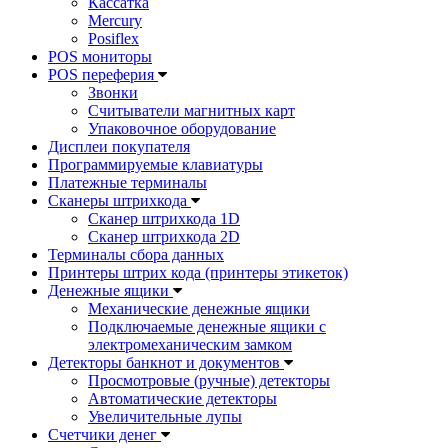
Кассатка
Mercury
Posiflex
POS мониторы
POS переферия
Звонки
Считыватели магнитных карт
Упаковочное оборудование
Дисплеи покупателя
Программируемые клавиатуры
Платежные терминалы
Сканеры штрихкода
Сканер штрихкода 1D
Сканер штрихкода 2D
Терминалы сбора данных
Принтеры штрих кода (принтеры этикеток)
Денежные ящики
Механические денежные ящики
Подключаемые денежные ящики с
электромеханическим замком
Детекторы банкнот и документов
Просмотровые (ручные) детекторы
Автоматические детекторы
Увеличительные лупы
Счетчики денег