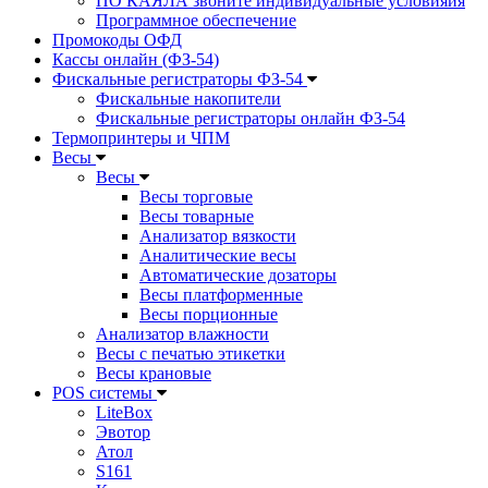
ПО КАЯЛА звоните индивидуальные условияия
Программное обеспечение
Промокоды ОФД
Кассы онлайн (ФЗ-54)
Фискальные регистраторы ФЗ-54
Фискальные накопители
Фискальные регистраторы онлайн ФЗ-54
Термопринтеры и ЧПМ
Весы
Весы
Весы торговые
Весы товарные
Анализатор вязкости
Аналитические весы
Автоматические дозаторы
Весы платформенные
Весы порционные
Анализатор влажности
Весы с печатью этикетки
Весы крановые
POS системы
LiteBox
Эвотор
Атол
S161