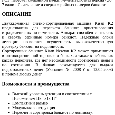
FCS, пересчет смешанной пачки. Мультивалютная версия - до
7 валют. Считывание и сверка серийных номеров банкнот.
ОПИСАНИЕ
Двухкарманная счетно-сортировальная машина Kisan K2
предназначена для пересчета банкнот, ориентирования
и разделения их по номиналам. Аппарат способен считывать
и сверять серийные номера банкнот. Надежные блоки
детекции позволяют осуществлять высококачественную
проверку банкнот на подлинность.
Сортировщик банкнот Kisan Newton K2 может применяться
в оптово-розничной торговле и банках, а также в небольших
кассах пересчета, где нет необходимости сортировать деньги
по состоянию. В банках рекомендуется для выдачи
подготовленных денег (Указание № 2008-У от 13.05.2008)
и приема любых денег.
Возможности и преимущества
Высокий уровень детекции в соответствии с
Положением ЦБ "318-П"
Компактный размер
Модульная конструкция
Пересчет и сортировка банкнот по номиналу,