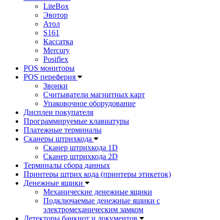
LiteBox
Эвотор
Атол
S161
Кассатка
Mercury
Posiflex
POS мониторы
POS переферия
Звонки
Считыватели магнитных карт
Упаковочное оборудование
Дисплеи покупателя
Программируемые клавиатуры
Платежные терминалы
Сканеры штрихкода
Сканер штрихкода 1D
Сканер штрихкода 2D
Терминалы сбора данных
Принтеры штрих кода (принтеры этикеток)
Денежные ящики
Механические денежные ящики
Подключаемые денежные ящики с
электромеханическим замком
Детекторы банкнот и документов