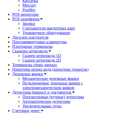
Кассатка
Mercury
Posiflex
POS мониторы
POS переферия
Звонки
Считыватели магнитных карт
Упаковочное оборудование
Дисплеи покупателя
Программируемые клавиатуры
Платежные терминалы
Сканеры штрихкода
Сканер штрихкода 1D
Сканер штрихкода 2D
Терминалы сбора данных
Принтеры штрих кода (принтеры этикеток)
Денежные ящики
Механические денежные ящики
Подключаемые денежные ящики с
электромеханическим замком
Детекторы банкнот и документов
Просмотровые (ручные) детекторы
Автоматические детекторы
Увеличительные лупы
Счетчики денег