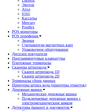
LiteBox
Эвотор
Атол
S161
Кассатка
Mercury
Posiflex
POS мониторы
POS переферия
Звонки
Считыватели магнитных карт
Упаковочное оборудование
Дисплеи покупателя
Программируемые клавиатуры
Платежные терминалы
Сканеры штрихкода
Сканер штрихкода 1D
Сканер штрихкода 2D
Терминалы сбора данных
Принтеры штрих кода (принтеры этикеток)
Денежные ящики
Механические денежные ящики
Подключаемые денежные ящики с
электромеханическим замком
Детекторы банкнот и документов