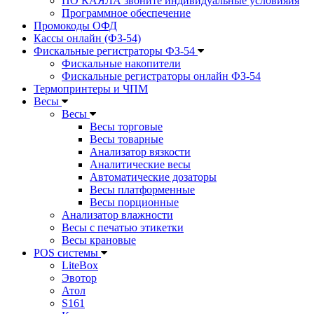
ПО КАЯЛА звоните индивидуальные условияия
Программное обеспечение
Промокоды ОФД
Кассы онлайн (ФЗ-54)
Фискальные регистраторы ФЗ-54
Фискальные накопители
Фискальные регистраторы онлайн ФЗ-54
Термопринтеры и ЧПМ
Весы
Весы
Весы торговые
Весы товарные
Анализатор вязкости
Аналитические весы
Автоматические дозаторы
Весы платформенные
Весы порционные
Анализатор влажности
Весы с печатью этикетки
Весы крановые
POS системы
LiteBox
Эвотор
Атол
S161