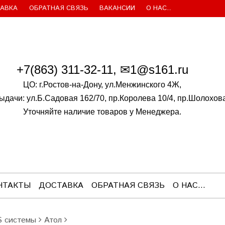
АВКА
ОБРАТНАЯ СВЯЗЬ
ВАКАНСИИ
О НАС...
+7(86
3)
311-32-11, ✉1@s161.ru
ЦО: г.Ростов-на-Дону, ул.Менжинского 4Ж,
ыдачи: ул.Б.Садовая 162/70,
пр.Королева 10/4, пр.Шолохов
Уточняйте наличие товаров у Менеджера.
НТАКТЫ
ДОСТАВКА
ОБРАТНАЯ СВЯЗЬ
О НАС...
 системы
Атол