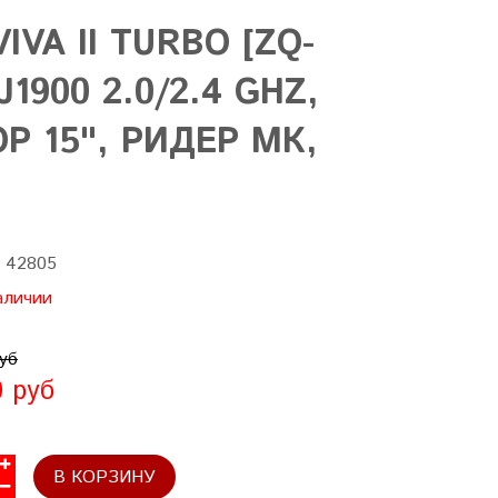
VA II TURBO [ZQ-
J1900 2.0/2.4 GHZ,
Р 15", РИДЕР МК,
:
42805
аличии
уб
0 руб
В КОРЗИНУ