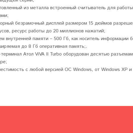
ыдущей серии;
товленный из металла встроенный считыватель для работы
ами;
орный безрамочный дисплей размером 15 дюймов разрешени
усов, ресурс работы до 20 миллионов нажатий;
м внутренней памяти – 500 Гб, как носитель информации 
иряемая до 8 Гб оперативная память;.
терминал Атол ViVA II Turbo оборудован десятью разъемам
ре;
естимость с любой версией ОС Windows, от Windows XP и