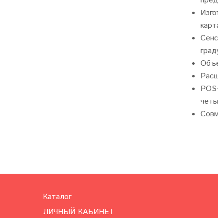
пред
Изго
карт
Сенс
град
Объе
Расш
POS-
четы
Совм
Каталог
ЛИЧНЫЙ КАБИНЕТ