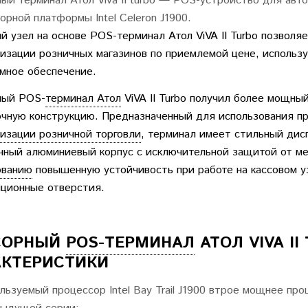
ый терминал Атол Viva II turbo — POS-устройство для авт
орной платформы Intel Celeron J1900.
й узел на основе POS-терминал Атол ViVA II Turbo позвол
изации розничных магазинов по приемлемой цене, использу
мное обеспечение.
ный POS-
терминал Атол
ViVA II Turbo получил более мощны
чную конструкцию. Предназначенный для использования п
изации розничной торговли
, терминал имеет стильный дис
чный алюминиевый корпус с исключительной защитой от м
ованию
повышенную устойчивость при работе на кассовом уз
ционные отверстия.
СОРНЫЙ
POS-ТЕРМИНАЛ
АТОЛ VIVA I
АКТЕРИСТИКИ
льзуемый процессор Intel Bay Trail J1900 втрое мощнее пр