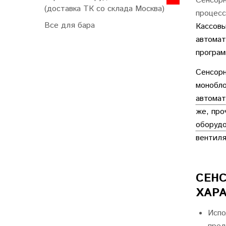
Сенсорн
(доставка ТК со склада Москва)
процесс
Все для бара
Кассовы
автомат
програм
Сенсор
монобло
автомат
же, про
оборуд
вентиля
СЕН
ХАР
Испо