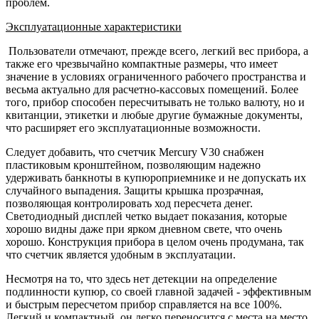
проблем.
Эксплуатационные характеристики
Пользователи отмечают, прежде всего, легкий вес прибора, а
также его чрезвычайно компактные размеры, что имеет
значение в условиях ограниченного рабочего пространства и
весьма актуально для расчетно-кассовых помещений. Более
того, прибор способен пересчитывать не только валюту, но и
квитанции, этикетки и любые другие бумажные документы,
что расширяет его эксплуатационные возможности.
Следует добавить, что счетчик Mercury V30 снабжен
пластиковым кронштейном, позволяющим надежно
удерживать банкноты в купюроприемнике и не допускать их
случайного выпадения. Защиты крышка прозрачная,
позволяющая контролировать ход пересчета денег.
Светодиодный дисплей четко выдает показания, которые
хорошо видны даже при ярком дневном свете, что очень
хорошо. Конструкция прибора в целом очень продумана, так
что счетчик является удобным в эксплуатации.
Несмотря на то, что здесь нет детекции на определение
подлинности купюр, со своей главной задачей - эффективным
и быстрым пересчетом прибор справляется на все 100%.
Легкий и компактный, он легко переносится с места на место,