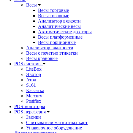
Весы
Весы торговые
Весы товарные
Анализатор вязкости
Аналитические весы
Автоматические дозаторы
Весы платформенные
Весы порционные
Анализатор влажности
Весы с печатью этикетки
Весы крановые
POS системы
LiteBox
Эвотор
Атол
S161
Кассатка
Mercury
Posiflex
POS мониторы
POS переферия
Звонки
Считыватели магнитных карт
Упаковочное оборудование