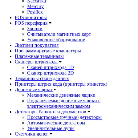
Кассатка
Mercury
Posiflex
POS мониторы
POS переферия
Звонки
Считыватели магнитных карт
Упаковочное оборудование
Дисплеи покупателя
Программируемые клавиатуры
Платежные терминалы
Сканеры штрихкода
Сканер штрихкода 1D
Сканер штрихкода 2D
Терминалы сбора данных
Принтеры штрих кода (принтеры этикеток)
Денежные ящики
Механические денежные ящики
Подключаемые денежные ящики с
электромеханическим замком
Детекторы банкнот и документов
Просмотровые (ручные) детекторы
Автоматические детекторы
Увеличительные лупы
Счетчики денег