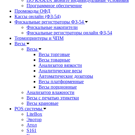
ПО КАЯЛА звоните индивидуальные условияия
Программное обеспечение
Промокоды ОФД
Кассы онлайн (ФЗ-54)
Фискальные регистраторы ФЗ-54
Фискальные накопители
Фискальные регистраторы онлайн ФЗ-54
Термопринтеры и ЧПМ
Весы
Весы
Весы торговые
Весы товарные
Анализатор вязкости
Аналитические весы
Автоматические дозаторы
Весы платформенные
Весы порционные
Анализатор влажности
Весы с печатью этикетки
Весы крановые
POS системы
LiteBox
Эвотор
Атол
S161