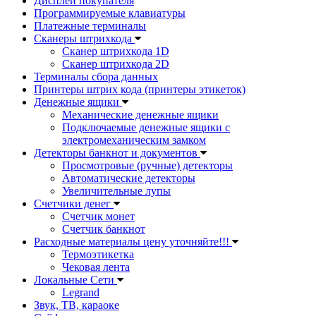
Дисплеи покупателя
Программируемые клавиатуры
Платежные терминалы
Сканеры штрихкода
Сканер штрихкода 1D
Сканер штрихкода 2D
Терминалы сбора данных
Принтеры штрих кода (принтеры этикеток)
Денежные ящики
Механические денежные ящики
Подключаемые денежные ящики с
электромеханическим замком
Детекторы банкнот и документов
Просмотровые (ручные) детекторы
Автоматические детекторы
Увеличительные лупы
Счетчики денег
Счетчик монет
Счетчик банкнот
Расходные материалы цену уточняйте!!!
Термоэтикетка
Чековая лента
Локальные Сети
Legrand
Звук, ТВ, караоке