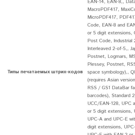
EAN-14, EAN-8,, Data
MacroPDF417, MaxiC
MicroPDF417, PDF41
Code, EAN-8 and EAN
or 5 digit extensions,
Post Code, Industrial 
Interleaved 2-of-5,, J
Postnet, Logmars, MS
Plessey, Postnet, RS
Типы печатаемых штрих-кодов
space symbology),, 
(requires Asian version
RSS / GS1 DataBar fam
barcodes), Standard 2
UCC/EAN-128, UPC a
or 5 digit extensions
UPC-A and UPC-E wit
digit extensions, UPC
UPC-E with EAN 2 or 5