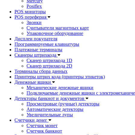
Mercury
Posiflex
POS мониторы
POS переферия
Звонки
Считыватели магнитных карт
Упаковочное оборудование
Дисплеи покупателя
Программируемые клавиатуры
Платежные терминалы
Сканеры штрихкода
Сканер штрихкода 1D
Сканер штрихкода 2D
Терминалы сбора данных
Принтеры штрих кода (принтеры этикеток)
Денежные ящики
Механические денежные ящики
Подключаемые денежные ящики с электромеханиче
Детекторы банкнот и документов
Просмотровые (ручные) детекторы
Автоматические детекторы
Увеличительные лупы
Счетчики денег
Счетчик монет
Счетчик банкнот