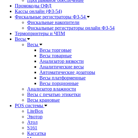
Программное обеспечение
Промокоды ОФД
Кассы онлайн (ФЗ-54)
Фискальные регистраторы ФЗ-54
Фискальные накопители
Фискальные регистраторы онлайн ФЗ-54
Термопринтеры и ЧПМ
Весы
Весы
Весы торговые
Весы товарные
Анализатор вязкости
Аналитические весы
Автоматические дозаторы
Весы платформенные
Весы порционные
Анализатор влажности
Весы с печатью этикетки
Весы крановые
POS системы
LiteBox
Эвотор
Атол
S161
Кассатка