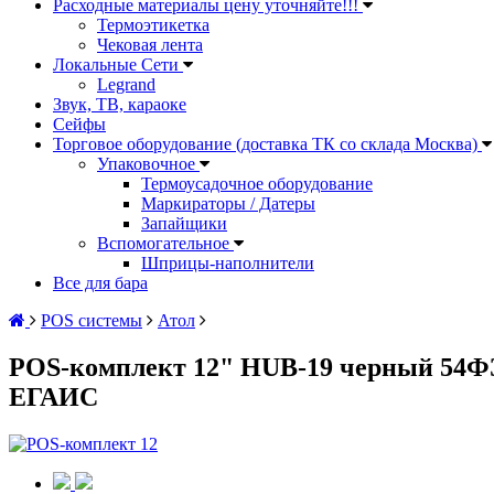
Расходные материалы цену уточняйте!!!
Термоэтикетка
Чековая лента
Локальные Сети
Legrand
Звук, ТВ, караоке
Сейфы
Торговое оборудование (доставка ТК со склада Москва)
Упаковочное
Термоусадочное оборудование
Маркираторы / Датеры
Запайщики
Вспомогательное
Шприцы-наполнители
Все для бара
POS системы
Атол
POS-комплект 12" HUB-19 черный 54ФЗ,
ЕГАИС