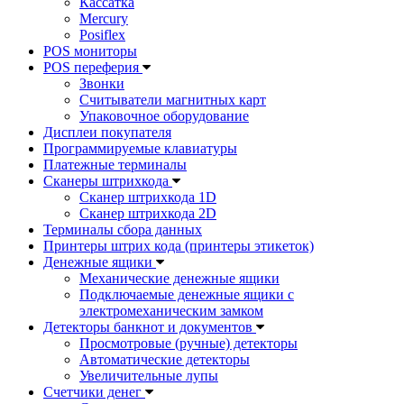
Кассатка
Mercury
Posiflex
POS мониторы
POS переферия
Звонки
Считыватели магнитных карт
Упаковочное оборудование
Дисплеи покупателя
Программируемые клавиатуры
Платежные терминалы
Сканеры штрихкода
Сканер штрихкода 1D
Сканер штрихкода 2D
Терминалы сбора данных
Принтеры штрих кода (принтеры этикеток)
Денежные ящики
Механические денежные ящики
Подключаемые денежные ящики с
электромеханическим замком
Детекторы банкнот и документов
Просмотровые (ручные) детекторы
Автоматические детекторы
Увеличительные лупы
Счетчики денег