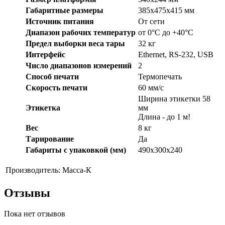
Габаритные размеры
385x475x415 мм
Источник питания
От сети
Диапазон рабочих температур
от 0°С до +40°C
Предел выборки веса тары
32 кг
Интерфейс
Ethernet, RS-232, USB
Число диапазонов измерений
2
Способ печати
Термопечать
Скорость печати
60 мм/с
Ширина этикетки 58
Этикетка
мм
Длина - до 1 м!
Вес
8 кг
Тарирование
Да
Габариты с упаковкой (мм)
490x300x240
Производитель:
Масса-К
Отзывы
Пока нет отзывов