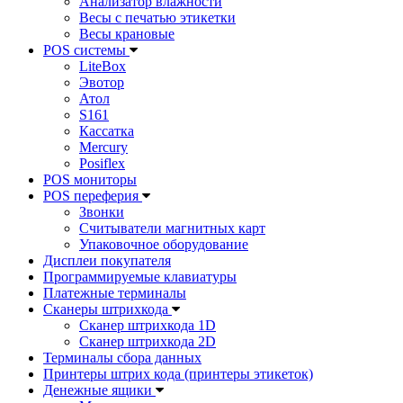
Анализатор влажности
Весы с печатью этикетки
Весы крановые
POS системы
LiteBox
Эвотор
Атол
S161
Кассатка
Mercury
Posiflex
POS мониторы
POS переферия
Звонки
Считыватели магнитных карт
Упаковочное оборудование
Дисплеи покупателя
Программируемые клавиатуры
Платежные терминалы
Сканеры штрихкода
Сканер штрихкода 1D
Сканер штрихкода 2D
Терминалы сбора данных
Принтеры штрих кода (принтеры этикеток)
Денежные ящики