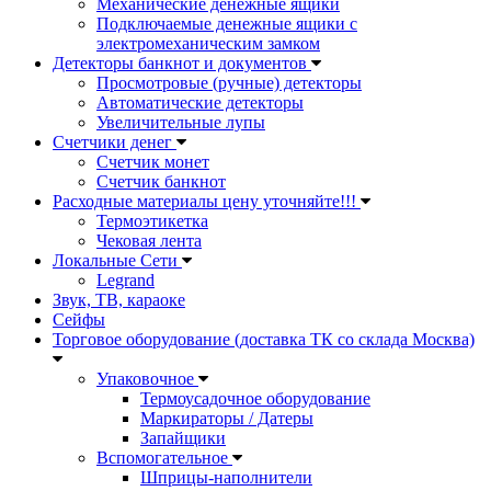
Механические денежные ящики
Подключаемые денежные ящики с
электромеханическим замком
Детекторы банкнот и документов
Просмотровые (ручные) детекторы
Автоматические детекторы
Увеличительные лупы
Счетчики денег
Счетчик монет
Счетчик банкнот
Расходные материалы цену уточняйте!!!
Термоэтикетка
Чековая лента
Локальные Сети
Legrand
Звук, ТВ, караоке
Сейфы
Торговое оборудование (доставка ТК со склада Москва)
Упаковочное
Термоусадочное оборудование
Маркираторы / Датеры
Запайщики
Вспомогательное
Шприцы-наполнители