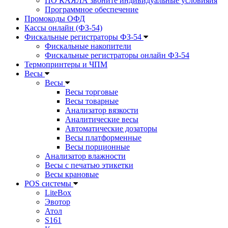
ПО КАЯЛА звоните индивидуальные условияия
Программное обеспечение
Промокоды ОФД
Кассы онлайн (ФЗ-54)
Фискальные регистраторы ФЗ-54
Фискальные накопители
Фискальные регистраторы онлайн ФЗ-54
Термопринтеры и ЧПМ
Весы
Весы
Весы торговые
Весы товарные
Анализатор вязкости
Аналитические весы
Автоматические дозаторы
Весы платформенные
Весы порционные
Анализатор влажности
Весы с печатью этикетки
Весы крановые
POS системы
LiteBox
Эвотор
Атол
S161