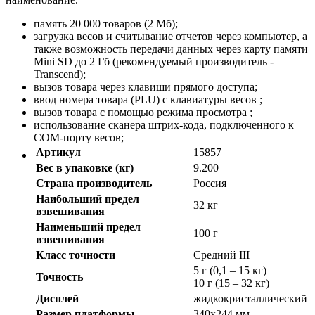
память 20 000 товаров (2 Мб);
загрузка весов и считывание отчетов через компьютер, а
также возможность передачи данных через карту памяти
Mini SD до 2 Гб (рекомендуемый производитель -
Transcend);
вызов товара через клавиши прямого доступа;
ввод номера товара (PLU) с клавиатуры весов ;
вызов товара с помощью режима просмотра ;
использование сканера штрих-кода, подключенного к
COM-порту весов;
Артикул
15857
Вес в упаковке (кг)
9.200
Страна производитель
Россия
Наибольший предел
32 кг
взвешивания
Наименьший предел
100 г
взвешивания
Класс точности
Средний III
5 г (0,1 – 15 кг)
Точность
10 г (15 – 32 кг)
Дисплей
жидкокристаллический
Размер платформы
340х244 мм