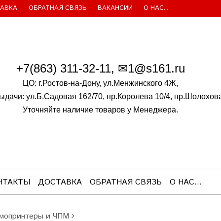
АВКА
ОБРАТНАЯ СВЯЗЬ
ВАКАНСИИ
О НАС...
+7(86
3)
311-32-11, ✉1@s161.ru
ЦО: г.Ростов-на-Дону, ул.Менжинского 4Ж,
ыдачи: ул.Б.Садовая 162/70,
пр.Королева 10/4, пр.Шолохов
Уточняйте наличие товаров у Менеджера.
НТАКТЫ
ДОСТАВКА
ОБРАТНАЯ СВЯЗЬ
О НАС...
мопринтеры и ЧПМ