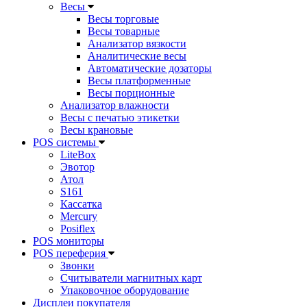
Весы
Весы торговые
Весы товарные
Анализатор вязкости
Аналитические весы
Автоматические дозаторы
Весы платформенные
Весы порционные
Анализатор влажности
Весы с печатью этикетки
Весы крановые
POS системы
LiteBox
Эвотор
Атол
S161
Кассатка
Mercury
Posiflex
POS мониторы
POS переферия
Звонки
Считыватели магнитных карт
Упаковочное оборудование
Дисплеи покупателя