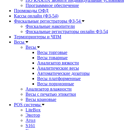
ПО КАЯЛА звоните индивидуальные условияия
Программное обеспечение
Промокоды ОФД
Кассы онлайн (ФЗ-54)
Фискальные регистраторы ФЗ-54
Фискальные накопители
Фискальные регистраторы онлайн ФЗ-54
Термопринтеры и ЧПМ
Весы
Весы
Весы торговые
Весы товарные
Анализатор вязкости
Аналитические весы
Автоматические дозаторы
Весы платформенные
Весы порционные
Анализатор влажности
Весы с печатью этикетки
Весы крановые
POS системы
LiteBox
Эвотор
Атол
S161