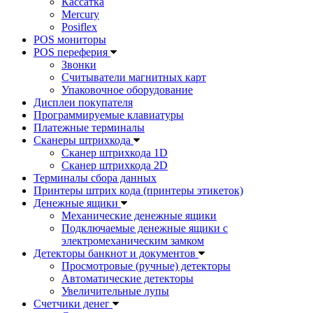
Кассатка
Mercury
Posiflex
POS мониторы
POS переферия
Звонки
Считыватели магнитных карт
Упаковочное оборудование
Дисплеи покупателя
Программируемые клавиатуры
Платежные терминалы
Сканеры штрихкода
Сканер штрихкода 1D
Сканер штрихкода 2D
Терминалы сбора данных
Принтеры штрих кода (принтеры этикеток)
Денежные ящики
Механические денежные ящики
Подключаемые денежные ящики с
электромеханическим замком
Детекторы банкнот и документов
Просмотровые (ручные) детекторы
Автоматические детекторы
Увеличительные лупы
Счетчики денег