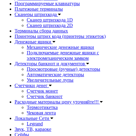
Программируемые клавиатуры
Платежные терминалы
Сканеры штрихкода
Сканер штрихкода 1D
Сканер штрихкода 2D
Терминалы сбора данных
Принтеры штрих кода (принтеры этикеток)
Денежные ящики
Механические денежные ящики
Подключаемые денежные ящики с
электромеханическим замком
Детекторы банкнот и документов
Просмотровые (ручные) детекторы
Автоматические детекторы
Увеличительные лупы
Счетчики денег
Счетчик монет
Счетчик банкнот
Расходные материалы цену уточняйте!!!
Термоэтикетка
Чековая лента
Локальные Сети
Legrand
Звук, ТВ, караоке
Сейфы