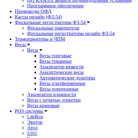
ПО КАЯЛА звоните индивидуальные условияия
Программное обеспечение
Промокоды ОФД
Кассы онлайн (ФЗ-54)
Фискальные регистраторы ФЗ-54
Фискальные накопители
Фискальные регистраторы онлайн ФЗ-54
Термопринтеры и ЧПМ
Весы
Весы
Весы торговые
Весы товарные
Анализатор вязкости
Аналитические весы
Автоматические дозаторы
Весы платформенные
Весы порционные
Анализатор влажности
Весы с печатью этикетки
Весы крановые
POS системы
LiteBox
Эвотор
Атол
S161