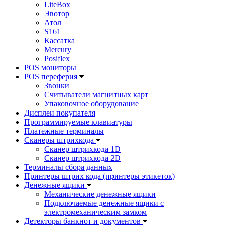
LiteBox
Эвотор
Атол
S161
Кассатка
Mercury
Posiflex
POS мониторы
POS переферия
Звонки
Считыватели магнитных карт
Упаковочное оборудование
Дисплеи покупателя
Программируемые клавиатуры
Платежные терминалы
Сканеры штрихкода
Сканер штрихкода 1D
Сканер штрихкода 2D
Терминалы сбора данных
Принтеры штрих кода (принтеры этикеток)
Денежные ящики
Механические денежные ящики
Подключаемые денежные ящики с
электромеханическим замком
Детекторы банкнот и документов