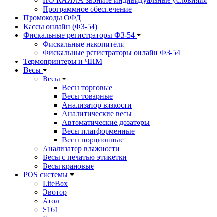
ПО КАЯЛА звоните индивидуальные условияия
Программное обеспечение
Промокоды ОФД
Кассы онлайн (ФЗ-54)
Фискальные регистраторы ФЗ-54
Фискальные накопители
Фискальные регистраторы онлайн ФЗ-54
Термопринтеры и ЧПМ
Весы
Весы
Весы торговые
Весы товарные
Анализатор вязкости
Аналитические весы
Автоматические дозаторы
Весы платформенные
Весы порционные
Анализатор влажности
Весы с печатью этикетки
Весы крановые
POS системы
LiteBox
Эвотор
Атол
S161