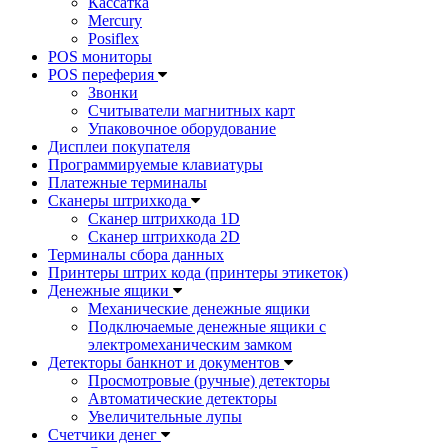
Кассатка
Mercury
Posiflex
POS мониторы
POS переферия
Звонки
Считыватели магнитных карт
Упаковочное оборудование
Дисплеи покупателя
Программируемые клавиатуры
Платежные терминалы
Сканеры штрихкода
Сканер штрихкода 1D
Сканер штрихкода 2D
Терминалы сбора данных
Принтеры штрих кода (принтеры этикеток)
Денежные ящики
Механические денежные ящики
Подключаемые денежные ящики с
электромеханическим замком
Детекторы банкнот и документов
Просмотровые (ручные) детекторы
Автоматические детекторы
Увеличительные лупы
Счетчики денег