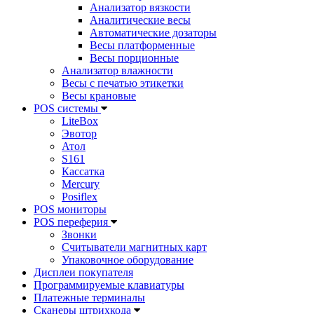
Анализатор вязкости
Аналитические весы
Автоматические дозаторы
Весы платформенные
Весы порционные
Анализатор влажности
Весы с печатью этикетки
Весы крановые
POS системы
LiteBox
Эвотор
Атол
S161
Кассатка
Mercury
Posiflex
POS мониторы
POS переферия
Звонки
Считыватели магнитных карт
Упаковочное оборудование
Дисплеи покупателя
Программируемые клавиатуры
Платежные терминалы
Сканеры штрихкода