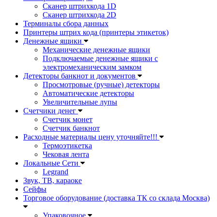
Сканер штрихкода 1D
Сканер штрихкода 2D
Терминалы сбора данных
Принтеры штрих кода (принтеры этикеток)
Денежные ящики
Механические денежные ящики
Подключаемые денежные ящики с
электромеханическим замком
Детекторы банкнот и документов
Просмотровые (ручные) детекторы
Автоматические детекторы
Увеличительные лупы
Счетчики денег
Счетчик монет
Счетчик банкнот
Расходные материалы цену уточняйте!!!
Термоэтикетка
Чековая лента
Локальные Сети
Legrand
Звук, ТВ, караоке
Сейфы
Торговое оборудование (доставка ТК со склада Москва)
Упаковочное