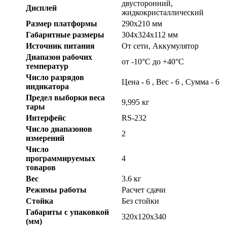
двусторонний,
Дисплей
жидкокристаллический
Размер платформы
290х210 мм
Габаритные размеры
304х324х112 мм
Источник питания
От сети, Аккумулятор
Диапазон рабочих
от -10°С до +40°C
температур
Число разрядов
Цена - 6 , Вес - 6 , Сумма - 6
индикатора
Предел выборки веса
9,995 кг
тары
Интерфейс
RS-232
Число диапазонов
2
измерений
Число
программируемых
4
товаров
Вес
3.6 кг
Режимы работы
Расчет сдачи
Стойка
Без стойки
Габариты с упаковкой
320x120x340
(мм)