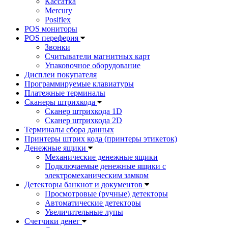
Кассатка
Mercury
Posiflex
POS мониторы
POS переферия
Звонки
Считыватели магнитных карт
Упаковочное оборудование
Дисплеи покупателя
Программируемые клавиатуры
Платежные терминалы
Сканеры штрихкода
Сканер штрихкода 1D
Сканер штрихкода 2D
Терминалы сбора данных
Принтеры штрих кода (принтеры этикеток)
Денежные ящики
Механические денежные ящики
Подключаемые денежные ящики с
электромеханическим замком
Детекторы банкнот и документов
Просмотровые (ручные) детекторы
Автоматические детекторы
Увеличительные лупы
Счетчики денег