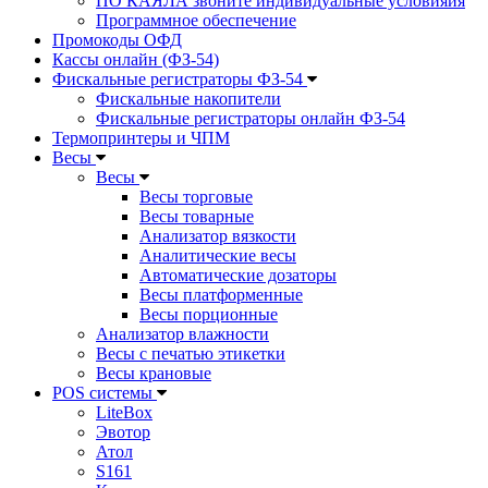
ПО КАЯЛА звоните индивидуальные условияия
Программное обеспечение
Промокоды ОФД
Кассы онлайн (ФЗ-54)
Фискальные регистраторы ФЗ-54
Фискальные накопители
Фискальные регистраторы онлайн ФЗ-54
Термопринтеры и ЧПМ
Весы
Весы
Весы торговые
Весы товарные
Анализатор вязкости
Аналитические весы
Автоматические дозаторы
Весы платформенные
Весы порционные
Анализатор влажности
Весы с печатью этикетки
Весы крановые
POS системы
LiteBox
Эвотор
Атол
S161