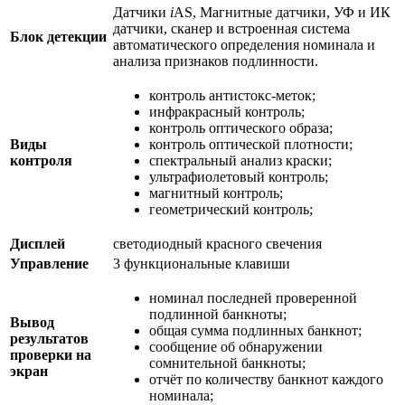
Датчики
i
AS, Магнитные датчики, УФ и ИК
датчики, сканер и встроенная система
Блок детекции
автоматического определения номинала и
анализа признаков подлинности.
контроль антистокс-меток;
инфракрасный контроль;
контроль оптического образа;
Виды
контроль оптической плотности;
контроля
спектральный анализ краски;
ультрафиолетовый контроль;
магнитный контроль;
геометрический контроль;
Дисплей
светодиодный красного свечения
Управление
3 функциональные клавиши
номинал последней проверенной
подлинной банкноты;
Вывод
общая сумма подлинных банкнот;
результатов
сообщение об обнаружении
проверки на
сомнительной банкноты;
экран
отчёт по количеству банкнот каждого
номинала;