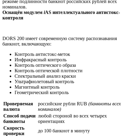
режиме подлинности банкнот российских рублей всех
номиналов.
Оснащён модулем
i
AS интеллектуального антистокс-
контроля
DORS 200 имеет современную систему распознавания
банкнот, включающую:
Контроль антистокс-меток
Инфракрасный контроль
Контроль оптического образа
Контроль оптической плотности
Спектральный анализ краски
Ультрафиолетовый контроль
Магнитный контроль
Геометрический контроль
Проверяемая
российские рубли RUB
(банкноты всех
валюта
номиналов)
Способ подачи
любой стороной во всех четырех
банкноты
ориентациях
Скорость
до 100 банкнот в минуту
проверки