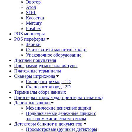
Эвотор
Атол
S161
Кассатка
Mercury
Posiflex
POS мониторы
POS переферия
Звонки
Считыватели магнитных карт
Упаковочное оборудование
Дисплеи покупателя
Программируемые клавиатуры
Платежные терминалы
Сканеры штрихкода
Сканер штрихкода 1D
Сканер штрихкода 2D
Терминалы сбора данных
Принтеры штрих кода (принтеры этикеток)
Денежные ящики
Механические денежные ящики
Подключаемые денежные ящики с
электромеханическим замком
Детекторы банкнот и документов
Просмотровые (ручные) детекторы