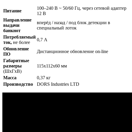
100–240 В ~ 50/60 Гц, через сетевой адаптер
Питание
12 В
Направление
вперёд / назад / под блок детекции в
выдачи
специальный лоток
банкнот
Потребляемый
0,7 А
ток,
не более
Обновление
Дистанционное обновление on-line
ПО
Габаритные
размеры
115х112х60 мм
(ШхГхВ)
Масса
0,37 кг
Производство
DORS Industries LTD