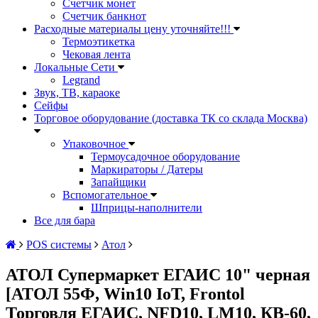
Счетчик монет
Счетчик банкнот
Расходные материалы цену уточняйте!!!
Термоэтикетка
Чековая лента
Локальные Сети
Legrand
Звук, ТВ, караоке
Сейфы
Торговое оборудование (доставка ТК со склада Москва)
Упаковочное
Термоусадочное оборудование
Маркираторы / Датеры
Запайщики
Вспомогательное
Шприцы-наполнители
Все для бара
POS системы
Атол
АТОЛ Супермаркет ЕГАИС 10" черная
[АТОЛ 55Ф, Win10 IoT, Frontol
Торговля ЕГАИС, NFD10, LM10, КВ-60,