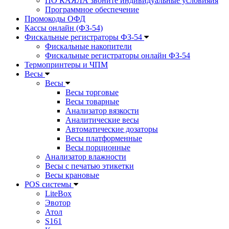
ПО КАЯЛА звоните индивидуальные условияия
Программное обеспечение
Промокоды ОФД
Кассы онлайн (ФЗ-54)
Фискальные регистраторы ФЗ-54
Фискальные накопители
Фискальные регистраторы онлайн ФЗ-54
Термопринтеры и ЧПМ
Весы
Весы
Весы торговые
Весы товарные
Анализатор вязкости
Аналитические весы
Автоматические дозаторы
Весы платформенные
Весы порционные
Анализатор влажности
Весы с печатью этикетки
Весы крановые
POS системы
LiteBox
Эвотор
Атол
S161