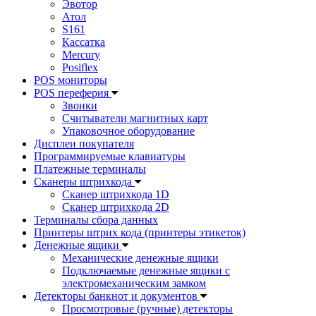
Эвотор
Атол
S161
Кассатка
Mercury
Posiflex
POS мониторы
POS переферия
Звонки
Считыватели магнитных карт
Упаковочное оборудование
Дисплеи покупателя
Программируемые клавиатуры
Платежные терминалы
Сканеры штрихкода
Сканер штрихкода 1D
Сканер штрихкода 2D
Терминалы сбора данных
Принтеры штрих кода (принтеры этикеток)
Денежные ящики
Механические денежные ящики
Подключаемые денежные ящики с
электромеханическим замком
Детекторы банкнот и документов
Просмотровые (ручные) детекторы