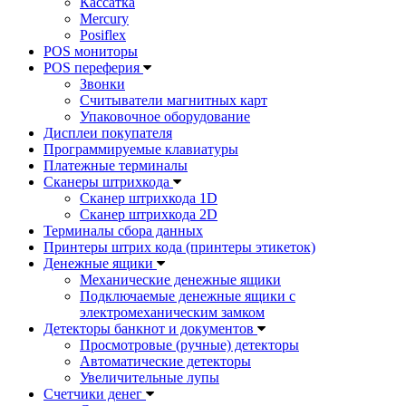
Кассатка
Mercury
Posiflex
POS мониторы
POS переферия
Звонки
Считыватели магнитных карт
Упаковочное оборудование
Дисплеи покупателя
Программируемые клавиатуры
Платежные терминалы
Сканеры штрихкода
Сканер штрихкода 1D
Сканер штрихкода 2D
Терминалы сбора данных
Принтеры штрих кода (принтеры этикеток)
Денежные ящики
Механические денежные ящики
Подключаемые денежные ящики с
электромеханическим замком
Детекторы банкнот и документов
Просмотровые (ручные) детекторы
Автоматические детекторы
Увеличительные лупы
Счетчики денег