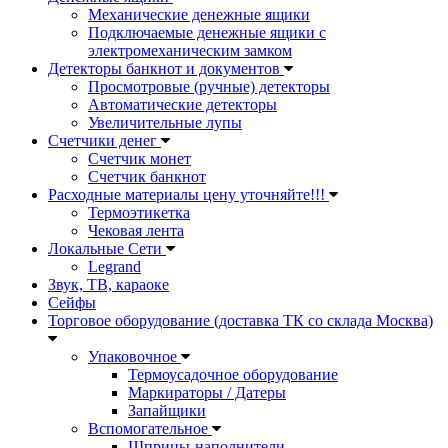
Механические денежные ящики
Подключаемые денежные ящики с
электромеханическим замком
Детекторы банкнот и документов
Просмотровые (ручные) детекторы
Автоматические детекторы
Увеличительные лупы
Счетчики денег
Счетчик монет
Счетчик банкнот
Расходные материалы цену уточняйте!!!
Термоэтикетка
Чековая лента
Локальные Сети
Legrand
Звук, ТВ, караоке
Сейфы
Торговое оборудование (доставка ТК со склада Москва)
Упаковочное
Термоусадочное оборудование
Маркираторы / Датеры
Запайщики
Вспомогательное
Шприцы-наполнители