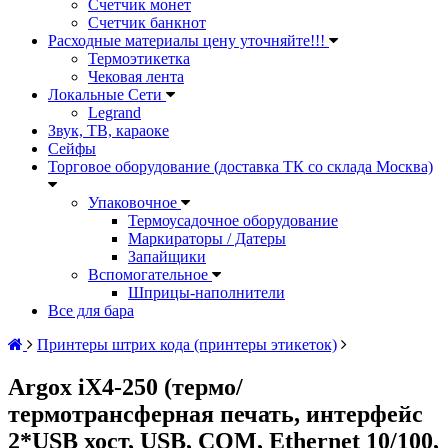
Счетчик монет
Счетчик банкнот
Расходные материалы цену уточняйте!!!
Термоэтикетка
Чековая лента
Локальные Сети
Legrand
Звук, ТВ, караоке
Сейфы
Торговое оборудование (доставка ТК со склада Москва)
Упаковочное
Термоусадочное оборудование
Маркираторы / Датеры
Запайщики
Вспомогательное
Шприцы-наполнители
Все для бара
Принтеры штрих кода (принтеры этикеток)
Argox iX4-250 (термо/
термотрансферная печать, интерфейс
2*USB хост, USB, COM, Ethernet 10/100,