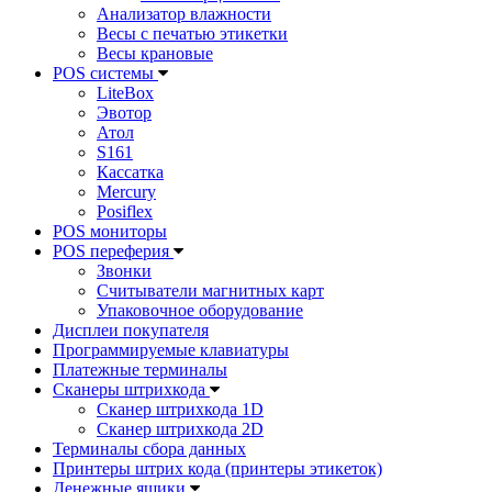
Анализатор влажности
Весы с печатью этикетки
Весы крановые
POS системы
LiteBox
Эвотор
Атол
S161
Кассатка
Mercury
Posiflex
POS мониторы
POS переферия
Звонки
Считыватели магнитных карт
Упаковочное оборудование
Дисплеи покупателя
Программируемые клавиатуры
Платежные терминалы
Сканеры штрихкода
Сканер штрихкода 1D
Сканер штрихкода 2D
Терминалы сбора данных
Принтеры штрих кода (принтеры этикеток)
Денежные ящики