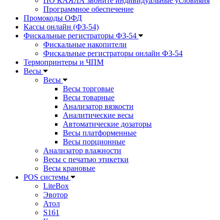
ПО КАЯЛА звоните индивидуальные условияия
Программное обеспечение
Промокоды ОФД
Кассы онлайн (ФЗ-54)
Фискальные регистраторы ФЗ-54
Фискальные накопители
Фискальные регистраторы онлайн ФЗ-54
Термопринтеры и ЧПМ
Весы
Весы
Весы торговые
Весы товарные
Анализатор вязкости
Аналитические весы
Автоматические дозаторы
Весы платформенные
Весы порционные
Анализатор влажности
Весы с печатью этикетки
Весы крановые
POS системы
LiteBox
Эвотор
Атол
S161